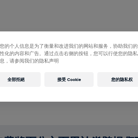
款概況
您的个人信息是为了衡量和改进我们的网站和服务，协助我们的
性化的内容和广告。通过点击右侧的按钮，您可以行使您的隐私
募集 US$0.00
US$0.00 目標
息，请参阅我们的隐私声明
募款
全部拒絕
接受 Cookie
您的隐私权
用捐款支持改變！你的每一塊捐款都將貢獻於脊髓研究。