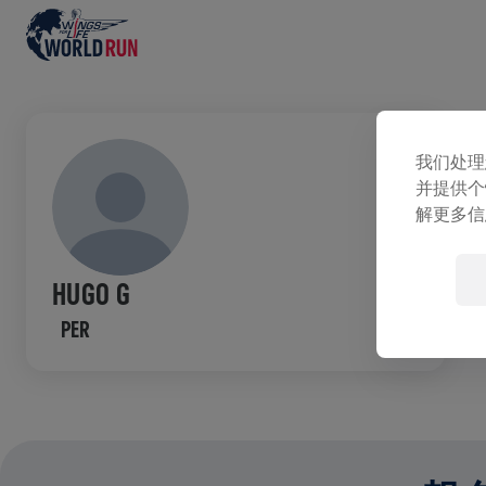
募
我们处理
并提供个
已
解更多信
HUGO G
PER