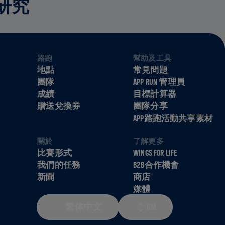
研究
路跑
幫助及工具
地點
常見問題
團隊
APP RUN 管理員
成績
目標計算器
贈送兌換券
團隊分享
APP路跑活動共享素材
關於
了解更多
比賽形式
WINGS FOR LIFE
我們的任務
B2B合作機會
新聞
商店
媒體
繁体中文
KM