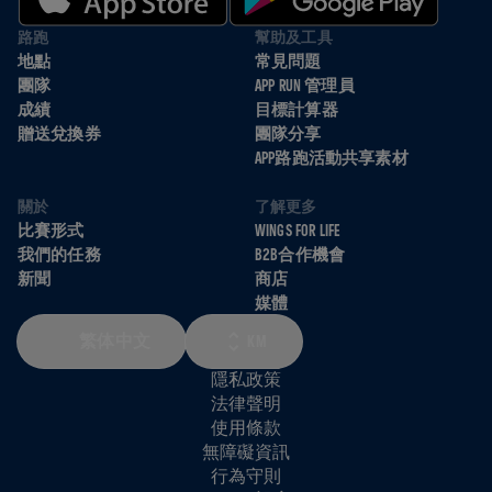
路跑
幫助及工具
地點
常見問題
團隊
APP RUN 管理員
成績
目標計算器
贈送兌換券
團隊分享
APP路跑活動共享素材
關於
了解更多
比賽形式
WINGS FOR LIFE
我們的任務
B2B合作機會
新聞
商店
媒體
繁体中文
KM
隱私政策
法律聲明
使用條款
無障礙資訊
行為守則