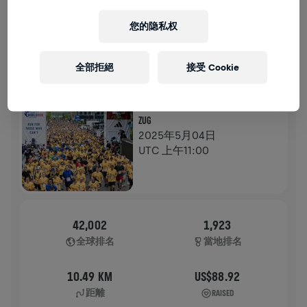
歷史
您的隐私权
WINGS FOR LIFE全球路跑
2025
全部拒絕
接受 Cookie
旗艦路跑
ZUG
2025年5月04日
UTC 上午11:00
42,002
1,923
全球排名
當地排名
10.49 KM
US$88.92
距離
RAISED