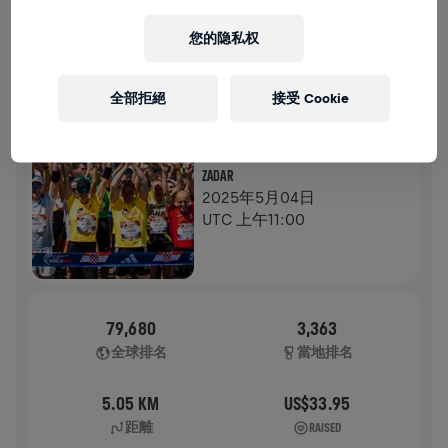
歷史
您的隐私权
WINGS FOR LIFE全球路跑
2025
全部拒絕
接受 Cookie
旗艦路跑
ZADAR
2025年5月04日
UTC 上午11:00
79,680
3,363
全球排名
當地排名
5.05 KM
US$33.95
距離
RAISED