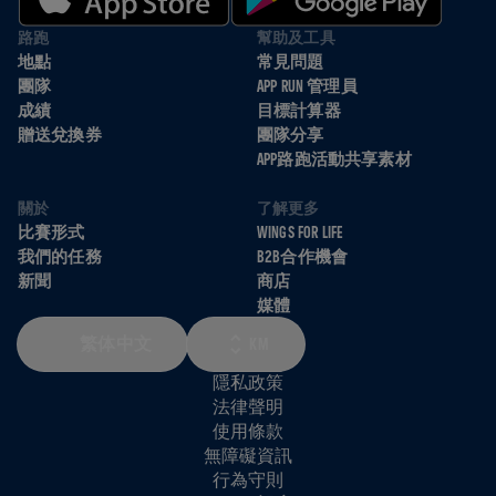
路跑
幫助及工具
地點
常見問題
團隊
APP RUN 管理員
成績
目標計算器
贈送兌換券
團隊分享
APP路跑活動共享素材
關於
了解更多
比賽形式
WINGS FOR LIFE
我們的任務
B2B合作機會
新聞
商店
媒體
繁体中文
KM
隱私政策
法律聲明
使用條款
無障礙資訊
行為守則