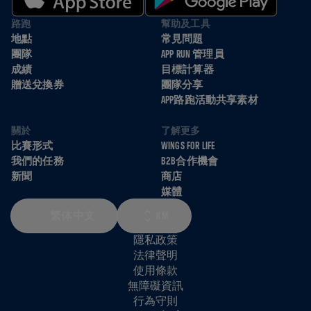
路跑
幫助及工具
地點
常見問題
團隊
APP RUN 管理員
成績
目標計算器
贈送兌換券
團隊分享
APP路跑活動共享素材
關於
了解更多
比賽形式
WINGS FOR LIFE
我們的任務
B2B合作機會
新聞
商店
媒體
繁体中文
KM
隱私政策
法律聲明
使用條款
無障礙資訊
行為守則