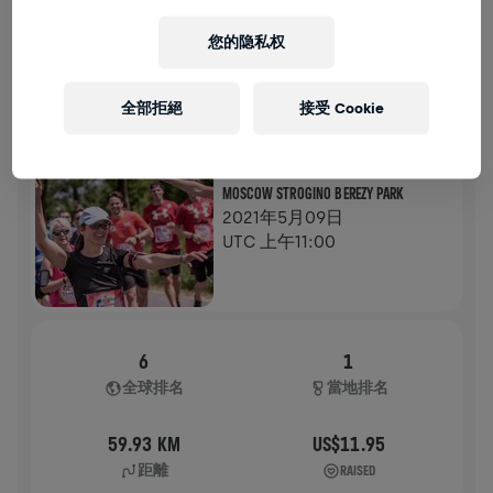
歷史
您的隐私权
WINGS FOR LIFE全球路跑
2021
全部拒絕
接受 Cookie
APP路跑
MOSCOW STROGINO BEREZY PARK
2021年5月09日
UTC 上午11:00
6
1
全球排名
當地排名
59.93 KM
US$11.95
距離
RAISED