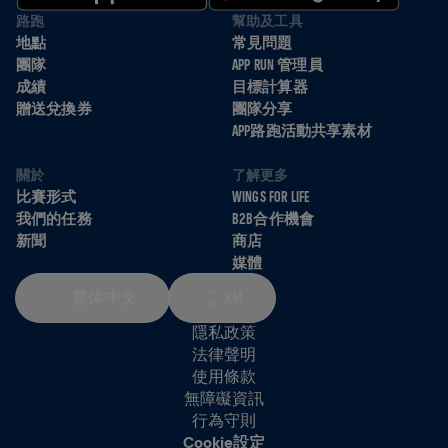
路跑
幫助及工具
地點
常見問題
團隊
APP RUN 管理員
成績
目標計算器
贈送兌換券
團隊分享
APP路跑活動共享素材
關於
了解更多
比賽形式
WINGS FOR LIFE
我們的任務
B2B合作機會
新聞
商店
媒體
繁体中文
KM
隱私政策
法律聲明
使用條款
無障礙資訊
行為守則
Cookie設定