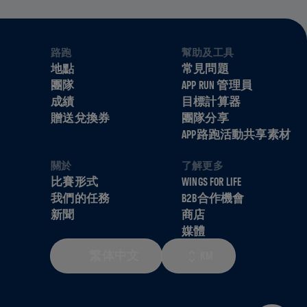
路跑
幫助及工具
地點
常見問題
團隊
APP RUN 管理員
成績
目標計算器
贈送兌換券
團隊分享
APP路跑活動共享素材
關於
了解更多
比賽形式
WINGS FOR LIFE
我們的任務
B2B合作機會
新聞
商店
媒體
繁体中文
KM