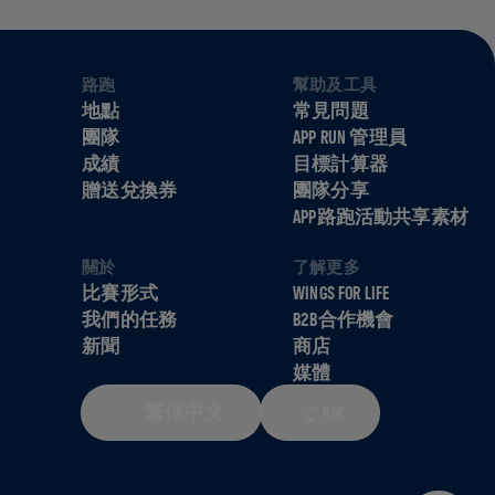
路跑
幫助及工具
地點
常見問題
團隊
APP RUN 管理員
成績
目標計算器
贈送兌換券
團隊分享
APP路跑活動共享素材
關於
了解更多
比賽形式
WINGS FOR LIFE
我們的任務
B2B合作機會
新聞
商店
媒體
繁体中文
KM