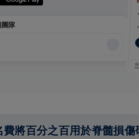
個團隊
名費將百分之百用於脊髓損傷