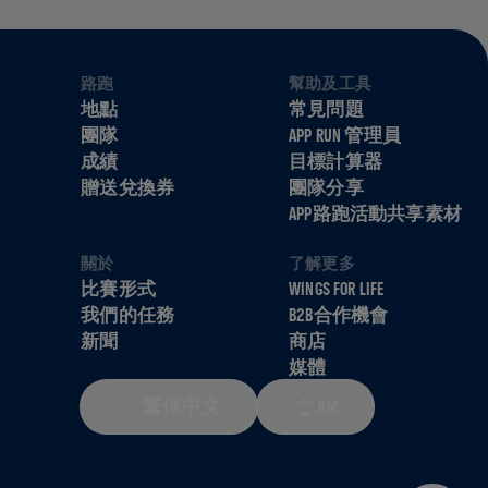
路跑
幫助及工具
地點
常見問題
團隊
APP RUN 管理員
成績
目標計算器
贈送兌換券
團隊分享
APP路跑活動共享素材
關於
了解更多
比賽形式
WINGS FOR LIFE
我們的任務
B2B合作機會
新聞
商店
媒體
繁体中文
KM