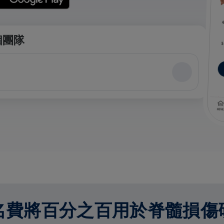
個團隊
名費將百分之百用於脊髓損傷