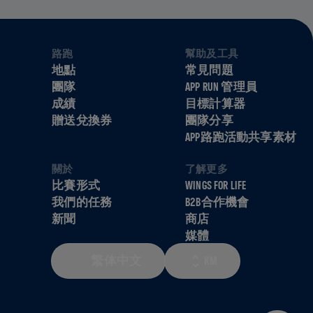
路跑
幫助及工具
地點
常見問題
團隊
APP RUN 管理員
成績
目標計算器
贈送兌換券
團隊分享
APP路跑活動共享素材
關於
了解更多
比賽形式
WINGS FOR LIFE
我們的任務
B2B合作機會
新聞
商店
媒體
繁体中文
KM