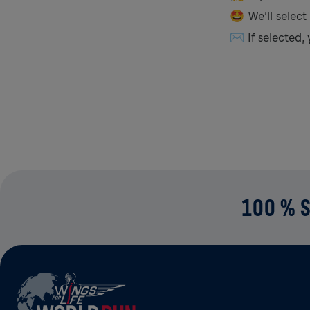
🤩 We’ll select
✉️ If selected, 
100 % S