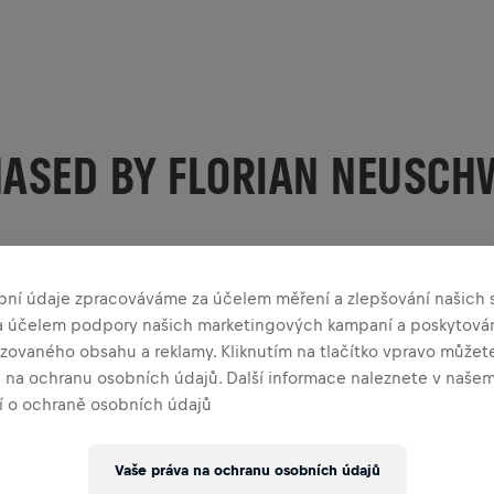
HASED BY FLORIAN NEUSCH
bní údaje zpracováváme za účelem měření a zlepšování našich s
za účelem podpory našich marketingových kampaní a poskytová
zovaného obsahu a reklamy. Kliknutím na tlačítko vpravo můžete
a na ochranu osobních údajů. Další informace naleznete v naše
 o ochraně osobních údajů
Vaše práva na ochranu osobních údajů