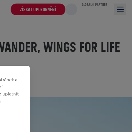
GLOBÁLNÍ PARTNER
ZÍSKAT UPOZORNĚNÍ
WANDER, WINGS FOR LIFE
tránek a
ní
 uplatnit
m