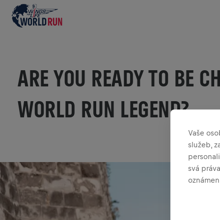
ARE YOU READY TO BE C
WORLD RUN LEGEND?
Vaše oso
služeb, 
personali
svá práv
oznámení