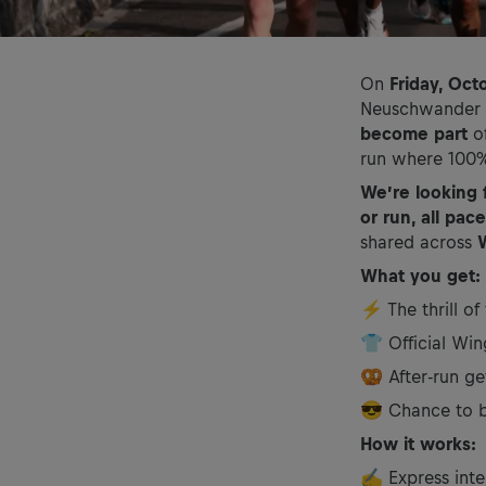
On
Friday, Oct
Neuschwander wi
become part
o
run where 100% 
We’re looking 
or run, all pa
shared across
What you get:
⚡ The thrill of
👕 Official Win
🥨 After-run ge
😎 Chance to be
How it works:
✍️ Express inte