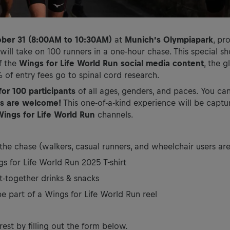
ober 31 (8:00AM to 10:30AM)
at
Munich’s Olympiapark
, pr
ll take on 100 runners in a one-hour chase. This special sh
f the
Wings for Life World Run social media content
, the g
of entry fees go to spinal cord research.
for 100 participants
of all ages, genders, and paces. You ca
ces are welcome!
This one-of-a-kind experience will be captu
Wings for Life World Run
channels.
 the chase (walkers, casual runners, and wheelchair users ar
gs for Life World Run 2025 T-shirt
t-together drinks & snacks
 part of a Wings for Life World Run reel
rest by filling out the form below.