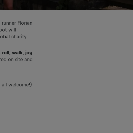
o runner Florian
oot will
lobal charity
n
roll, walk, jog
red on site and
e all welcome!)