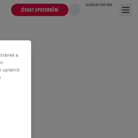
GLOBÁLNÍ PARTNER
ZÍSKAT UPOZORNĚNÍ
tránek a
ní
 uplatnit
m