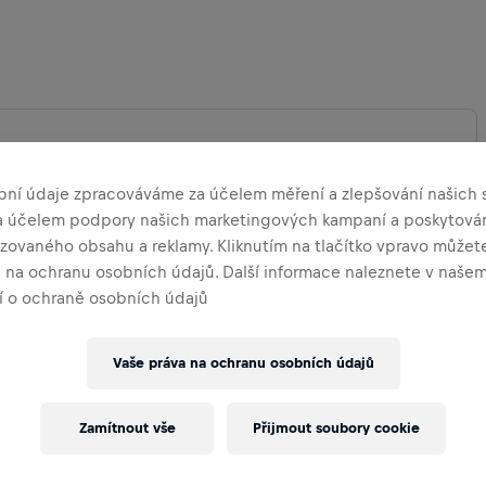
bní údaje zpracováváme za účelem měření a zlepšování našich s
za účelem podpory našich marketingových kampaní a poskytová
LIT MAPU
zovaného obsahu a reklamy. Kliknutím na tlačítko vpravo můžete
a na ochranu osobních údajů. Další informace naleznete v naše
 o ochraně osobních údajů
Vaše práva na ochranu osobních údajů
Zamítnout vše
Přijmout soubory cookie