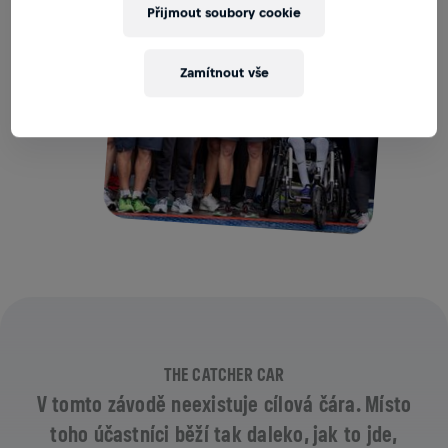
Přijmout soubory cookie
Zamítnout vše
THE CATCHER CAR
V tomto závodě neexistuje cílová čára. Místo
toho účastníci běží tak daleko, jak to jde,