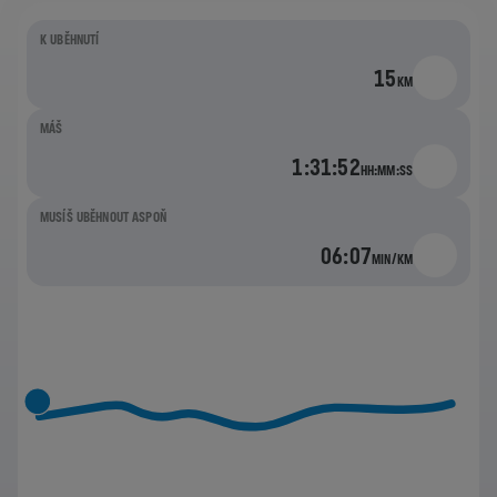
K UBĚHNUTÍ
15
KM
MÁŠ
1:31:52
HH:MM:SS
MUSÍŠ UBĚHNOUT ASPOŇ
06:07
MIN/KM