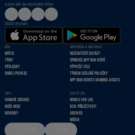
SLEDUJ NÁS NA SOCIÁLNÍCH SÍTÍCH
ZÍSKAT APLIKACI
BĚH
NÁPOVĚDA A NÁSTROJE
MÍSTA
NEJČASTĚJŠÍ DOTAZY
TÝMY
SPRÁVCE APP RUN BĚHŮ
VÝSLEDKY
VÝPOČET CÍLE
DARUJ POUKAZ
TÝMEM SDÍLENÉ POLOŽKY
APP RUN EVENTS SHARING ASSETS
INFO
ZJISTIT VÍC
FORMÁT ZÁVODU
WINGS FOR LIFE
NAŠE MISE
B2B PŘÍLEŽITOSTI
NOVINKY
OBCHOD
MÉDIA
ČEŠTINA
KM