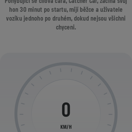
Pohybující se cílová čára, Catcher Car, začíná svůj
hon 30 minut po startu, míjí běžce a uživatele
vozíku jednoho po druhém, dokud nejsou všichni
chyceni.
0
KM/H