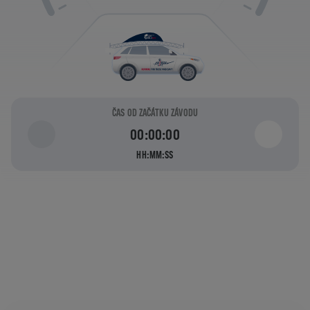
ČAS OD ZAČÁTKU ZÁVODU
00:00:00
HH:MM:SS
JAK DALEKO
MŮŽEŠ BĚŽET, NEŽ TĚ
CHYTÍ CATCHER CAR
?