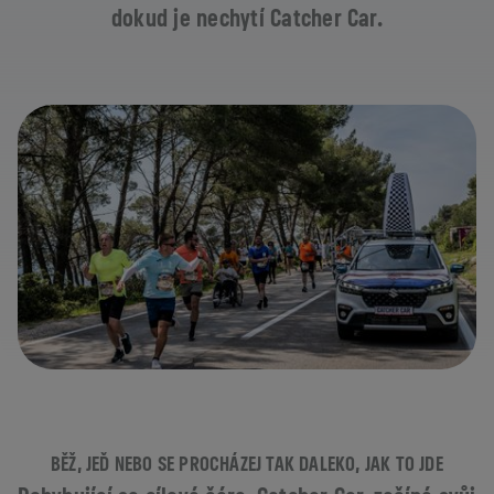
dokud je nechytí Catcher Car.
BĚŽ, JEĎ NEBO SE PROCHÁZEJ TAK DALEKO, JAK TO JDE