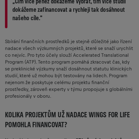
„Čím více pěněz dokážeme vybrat, tím více studií
dokážeme zafinancovat a rychleji tak dosáhnout
našeho cíle."
Sbírání finančních prostředků je stejně důležité jako řízení
nadace všech výzkumných projektů, které se snaží urychlit
co nejvíc. Pro tyto účely slouží Accelerated Translational
Program (ATP). Tento program pomáhá zkracovat čas, kdy
se preklinické výzkumy snaží dosáhnout statutu klinických
studií, které už mohou být testovány na lidech. Program
nejenom že poskytuje celému projektu finanční
prostředky, zároveň experty v týmu propojuje s globálními
profesionály v oboru.
KOLIKA PROJEKTŮM UŽ NADACE WINGS FOR LIFE
POMOHLA FINANCOVAT?