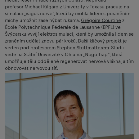
profesor Michael Kilgard
z Univerzity v Texasu pracuje na
simulaci „vagus nerve", která by mohla lidem s poraněním
míchy umožnit zase hýbat rukama.
Grégoire Courtine
z
École Polytechnique Fédérale de Lausanne (EPFL) ve
Švýcarsku vyvíjí elektrosimulaci, která by umožnila lidem se
zraněním udělat znovu pár kroků. Další klíčový projekt je
veden pod
profesorem Stephen Strittmatterem
. Studii
vede na Státní Univerzitě v Ohiu na „Nogo Trap“, která
umožňuje tělu odděleně regenerovat nervová vlákna, a tím
obnovovat nervovou síť.