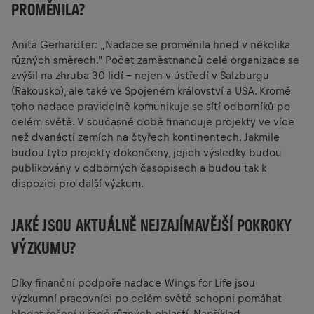
PROMĚNILA?
Anita Gerhardter: „Nadace se proměnila hned v několika
různých směrech." Počet zaměstnanců celé organizace se
zvýšil na zhruba 30 lidí – nejen v ústředí v Salzburgu
(Rakousko), ale také ve Spojeném království a USA. Kromě
toho nadace pravidelně komunikuje se sítí odborníků po
celém světě. V současné době financuje projekty ve více
než dvanácti zemích na čtyřech kontinentech. Jakmile
budou tyto projekty dokončeny, jejich výsledky budou
publikovány v odborných časopisech a budou tak k
dispozici pro další výzkum.
JAKÉ JSOU AKTUÁLNĚ NEJZAJÍMAVĚJŠÍ POKROKY
VÝZKUMU?
Díky finanční podpoře nadace Wings for Life jsou
výzkumní pracovníci po celém světě schopni pomáhat
hledat řešení v řadě různých oblastí. Například