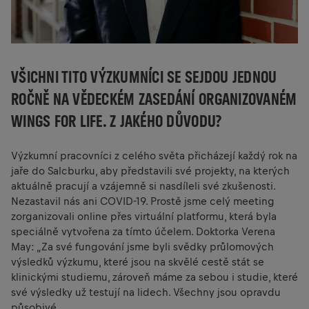
VŠICHNI TITO VÝZKUMNÍCI SE SEJDOU JEDNOU
ROČNĚ NA VĚDECKÉM ZASEDÁNÍ ORGANIZOVANÉM
WINGS FOR LIFE. Z JAKÉHO DŮVODU?
Výzkumní pracovníci z celého světa přicházejí každý rok na
jaře do Salcburku, aby představili své projekty, na kterých
aktuálně pracují a vzájemně si nasdíleli své zkušenosti.
Nezastavil nás ani COVID-19. Prostě jsme celý meeting
zorganizovali online přes virtuální platformu, která byla
speciálně vytvořena za tímto účelem. Doktorka Verena
May: „Za své fungování jsme byli svědky průlomových
výsledků výzkumu, které jsou na skvělé cestě stát se
klinickými studiemu, zároveň máme za sebou i studie, které
své výsledky už testují na lidech. Všechny jsou opravdu
působivé