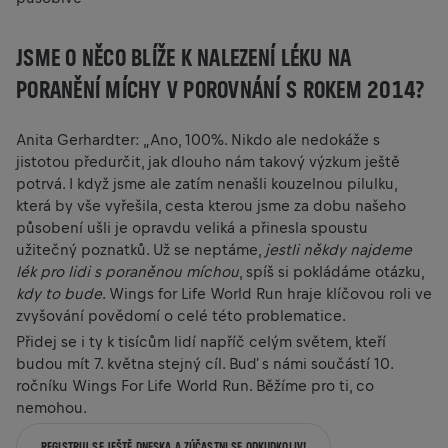
JSME O NĚCO BLÍŽE K NALEZENÍ LÉKU NA
PORANĚNÍ MÍCHY V POROVNÁNÍ S ROKEM 2014?
Anita Gerhardter: „Ano, 100%. Nikdo ale nedokáže s
jistotou předurčit, jak dlouho nám takový výzkum ještě
potrvá. I když jsme ale zatím nenašli kouzelnou pilulku,
která by vše vyřešila, cesta kterou jsme za dobu našeho
působení ušli je opravdu veliká a přinesla spoustu
užitečný poznatků. Už se neptáme,
jestli někdy najdeme
lék pro lidi s poraněnou míchou
, spíš si pokládáme otázku,
kdy to bude
. Wings for Life World Run hraje klíčovou roli ve
zvyšování povědomí o celé této problematice.
Přidej se i ty k tisícům lidí napříč celým světem, kteří
budou mít 7. května stejný cíl. Buď s námi součástí 10.
ročníku Wings For Life World Run. Běžíme pro ti, co
nemohou.
REGISTRUJ SE JEŠTĚ DNESKA A ZÚČASTNI SE ODKUDKOLIV!