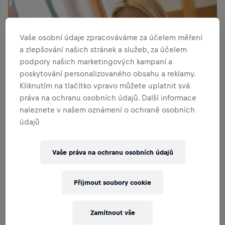
Vaše osobní údaje zpracováváme za účelem měření
a zlepšování našich stránek a služeb, za účelem
podpory našich marketingových kampaní a
poskytování personalizovaného obsahu a reklamy.
Kliknutím na tlačítko vpravo můžete uplatnit svá
práva na ochranu osobních údajů. Další informace
naleznete v našem oznámení o ochraně osobních
údajů
„Tento nadační běh je velmi speciální. Může se ho
Vaše práva na ochranu osobních údajů
zúčastnit každý a veškeré vybrané peníze z
registrací jsou věnováný na dobrou věc."
Přijmout soubory cookie
Zamítnout vše
Známým prvkem celého závodu je tzv. „Catcher Car", které