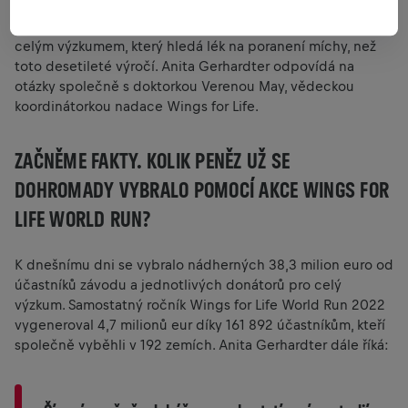
k dnešnímu dni dohnalo už přes milion běžců. Jen těžko si
dokážeme představit lepší důvod k poohlédnutí se zpět za
celým výzkumem, který hledá lék na poranení míchy, než
toto desetileté výročí. Anita Gerhardter odpovídá na
otázky společně s doktorkou Verenou May, vědeckou
koordinátorkou nadace Wings for Life.
ZAČNĚME FAKTY. KOLIK PENĚZ UŽ SE
DOHROMADY VYBRALO POMOCÍ AKCE WINGS FOR
LIFE WORLD RUN?
K dnešnímu dni se vybralo nádherných 38,3 milion euro od
účastníků závodu a jednotlivých donátorů pro celý
výzkum. Samostatný ročník Wings for Life World Run 2022
vygeneroval 4,7 milionů eur díky 161 892 účastníkům, kteří
společně vyběhli v 192 zemích. Anita Gerhardter dále říká: