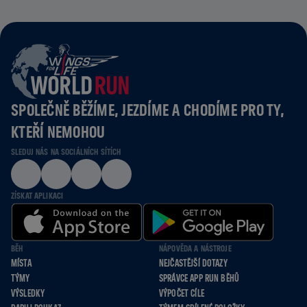
SPOLEČNĚ BĚŽÍME, JEZDÍME A CHODÍME PRO TY,
KTEŘÍ NEMOHOU
SLEDUJ NÁS NA SOCIÁLNÍCH SÍTÍCH
ZÍSKAT APLIKACI
BĚH
NÁPOVĚDA A NÁSTROJE
MÍSTA
NEJČASTĚJŠÍ DOTAZY
TÝMY
SPRÁVCE APP RUN BĚHŮ
VÝSLEDKY
VÝPOČET CÍLE