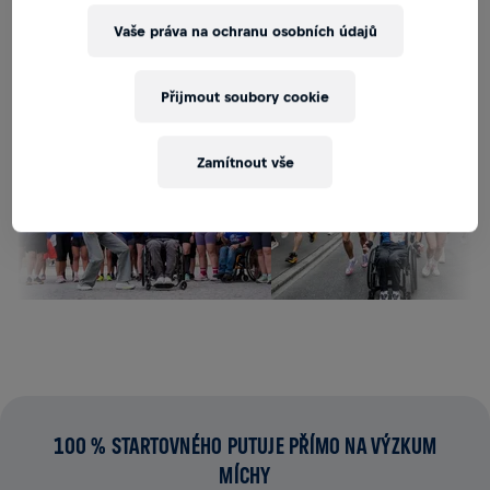
ZÍSKAT UPOZORNĚNÍ
Vaše práva na ochranu osobních údajů
Přijmout soubory cookie
Zamítnout vše
100 % STARTOVNÉHO PUTUJE PŘÍMO NA VÝZKUM
MÍCHY