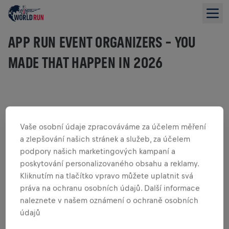
APP RUN EVENT ORGANIZERS – YOU
MADE THAT HAPPEN IN 2026
Jsi připraven změnit svět k lepšímu a nebojíš se výzev?
Připoj se k tisícům lidí po celém světě v této jedinečné
Vaše osobní údaje zpracováváme za účelem měření
celosvětové běžecké akci, která podporuje výzkum
a zlepšování našich stránek a služeb, za účelem
poranění míchy.
podpory našich marketingových kampaní a
Každý tvůj krok nás přibližuje k nalezení léku na poranění
poskytování personalizovaného obsahu a reklamy.
míchy. Pojďme běžet pro ty, kteří nemohou, 9. května
Kliknutím na tlačítko vpravo můžete uplatnit svá
2027!
práva na ochranu osobních údajů. Další informace
Registrace začne 5. listopadu 2026 v 11:00 UTC. Jakmile to
naleznete v našem oznámení o ochraně osobních
bude možné, dáme ti vědět.
údajů