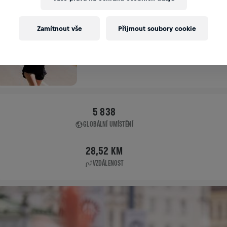
APP RUN
Zamítnout vše
Přijmout soubory cookie
APP RUN
10. 5. 2026
11:00 UTC
5 838
GLOBÁLNÍ UMÍSTĚNÍ
28,52 KM
VZDÁLENOST