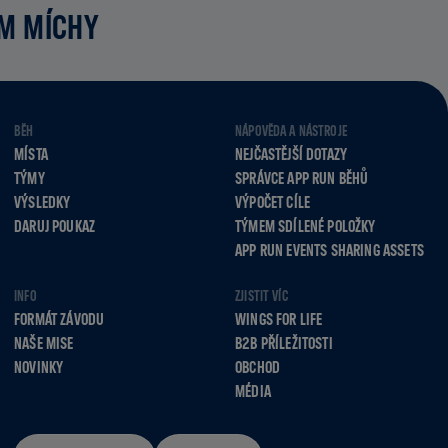
UM MÍCHY
BĚH
NÁPOVĚDA A NÁSTROJE
MÍSTA
NEJČASTĚJŠÍ DOTAZY
TÝMY
SPRÁVCE APP RUN BĚHŮ
VÝSLEDKY
VÝPOČET CÍLE
DARUJ POUKAZ
TÝMEM SDÍLENÉ POLOŽKY
APP RUN EVENTS SHARING ASSETS
INFO
ZJISTIT VÍC
FORMÁT ZÁVODU
WINGS FOR LIFE
NAŠE MISE
B2B PŘÍLEŽITOSTI
NOVINKY
OBCHOD
MÉDIA