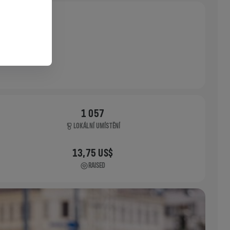
1 057
LOKÁLNÍ UMÍSTĚNÍ
13,75 US$
RAISED