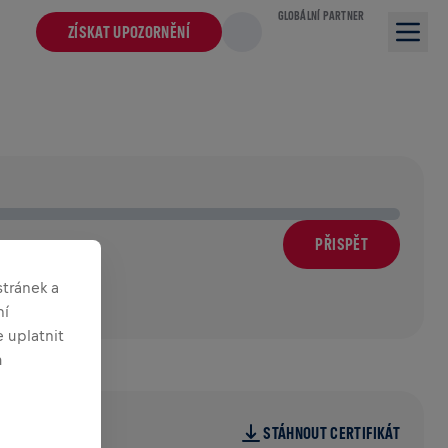
GLOBÁLNÍ PARTNER
ZÍSKAT UPOZORNĚNÍ
PŘISPĚT
m
tránek a
ní
 uplatnit
m
STÁHNOUT CERTIFIKÁT