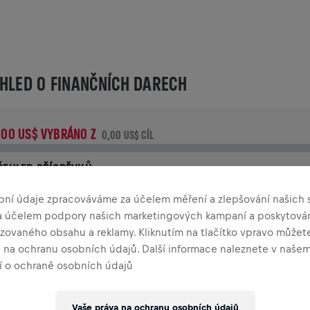
HLED O FINANČNÍCH DARECH
,00 US$ VYBRÁNO Z
0,00 US$ CÍL
ŘEHLED PŘÍSPĚVKŮ
řispěj ke změně! 100% z tvého příspěvku jde přímo na výzku
bní údaje zpracováváme za účelem měření a zlepšování našich s
oranění míchy.
za účelem podpory našich marketingových kampaní a poskytová
zovaného obsahu a reklamy. Kliknutím na tlačítko vpravo můžete
TORIE
a na ochranu osobních údajů. Další informace naleznete v naše
 o ochraně osobních údajů
INGS FOR LIFE WORLD RUN
2026
Vaše práva na ochranu osobních údajů