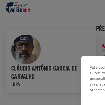
PŘE
0
P
P
CLÁUDIO ANTÔNIO GARCIA DE
Vaše oso
p
služeb, 
CARVALHO
personali
HIS
BRA
svá práv
oznámení
W