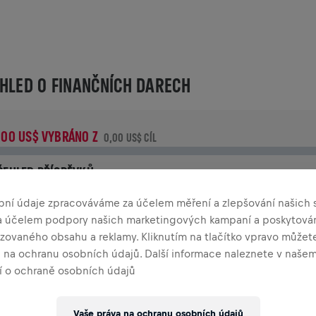
HLED O FINANČNÍCH DARECH
,00 US$ VYBRÁNO Z
0,00 US$ CÍL
ŘEHLED PŘÍSPĚVKŮ
řispěj ke změně! 100% z tvého příspěvku jde přímo na výzku
bní údaje zpracováváme za účelem měření a zlepšování našich s
oranění míchy.
za účelem podpory našich marketingových kampaní a poskytová
zovaného obsahu a reklamy. Kliknutím na tlačítko vpravo můžete
TORIE
a na ochranu osobních údajů. Další informace naleznete v naše
 o ochraně osobních údajů
INGS FOR LIFE WORLD RUN
2025
Vaše práva na ochranu osobních údajů