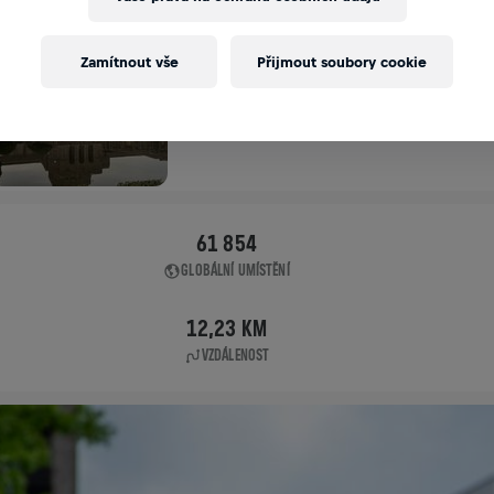
APP RUN
Zamítnout vše
Přijmout soubory cookie
TOKYO
04. 5. 2025
11:00 UTC
61 854
GLOBÁLNÍ UMÍSTĚNÍ
12,23 KM
VZDÁLENOST