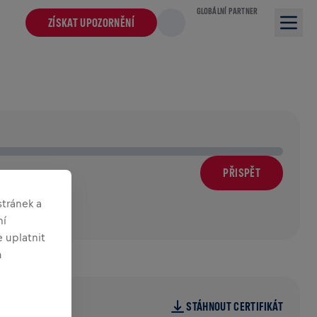
GLOBÁLNÍ PARTNER
ZÍSKAT UPOZORNĚNÍ
PŘISPĚT
m
tránek a
ní
 uplatnit
m
STÁHNOUT CERTIFIKÁT