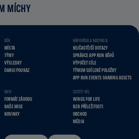
UM MÍCHY
BĚH
NÁPOVĚDA A NÁSTROJE
MÍSTA
NEJČASTĚJŠÍ DOTAZY
TÝMY
SPRÁVCE APP RUN BĚHŮ
VÝSLEDKY
VÝPOČET CÍLE
DARUJ POUKAZ
TÝMEM SDÍLENÉ POLOŽKY
APP RUN EVENTS SHARING ASSETS
INFO
ZJISTIT VÍC
FORMÁT ZÁVODU
WINGS FOR LIFE
NAŠE MISE
B2B PŘÍLEŽITOSTI
NOVINKY
OBCHOD
MÉDIA