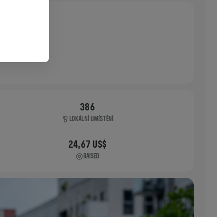
386
LOKÁLNÍ UMÍSTĚNÍ
24,67 US$
RAISED