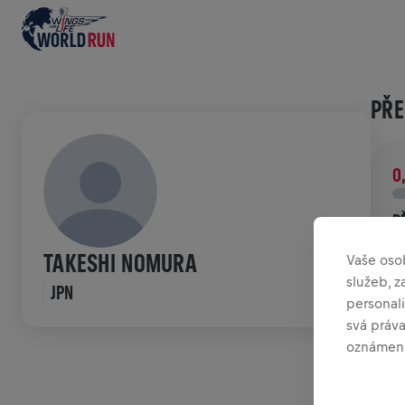
PŘE
0
P
P
TAKESHI NOMURA
Vaše oso
p
služeb, 
JPN
personali
HIS
svá práv
oznámení
W