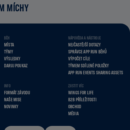
UM MÍCHY
BĚH
NÁPOVĚDA A NÁSTROJE
MÍSTA
NEJČASTĚJŠÍ DOTAZY
TÝMY
SPRÁVCE APP RUN BĚHŮ
VÝSLEDKY
VÝPOČET CÍLE
DARUJ POUKAZ
TÝMEM SDÍLENÉ POLOŽKY
APP RUN EVENTS SHARING ASSETS
INFO
ZJISTIT VÍC
FORMÁT ZÁVODU
WINGS FOR LIFE
NAŠE MISE
B2B PŘÍLEŽITOSTI
NOVINKY
OBCHOD
MÉDIA