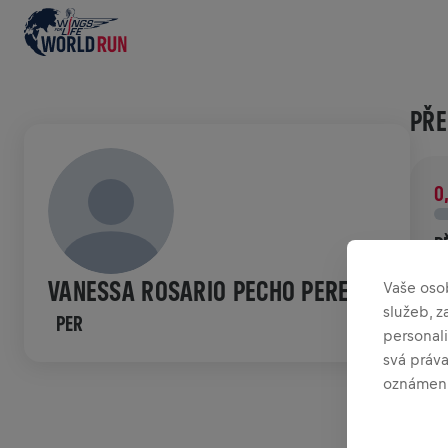
PŘE
0
P
P
VANESSA ROSARIO PECHO PEREZ
Vaše oso
p
služeb, 
PER
personali
HIS
svá práv
oznámení
W