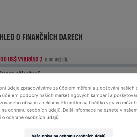
HLED O FINANČNÍCH DARECH
,00 US$ VYBRÁNO Z
0,00 US$ CÍL
ŘEHLED PŘÍSPĚVKŮ
řispěj ke změně! 100% z tvého příspěvku jde přímo na výzku
bní údaje zpracováváme za účelem měření a zlepšování našich s
oranění míchy.
za účelem podpory našich marketingových kampaní a poskytová
zovaného obsahu a reklamy. Kliknutím na tlačítko vpravo můžete
TORIE
a na ochranu osobních údajů. Další informace naleznete v naše
 o ochraně osobních údajů
INGS FOR LIFE WORLD RUN
2025
Vaše práva na ochranu osobních údajů