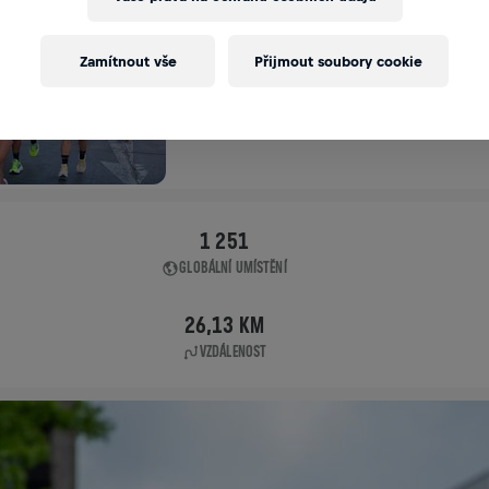
APP RUN
Zamítnout vše
Přijmout soubory cookie
LIMA
04. 5. 2025
11:00 UTC
1 251
GLOBÁLNÍ UMÍSTĚNÍ
26,13 KM
VZDÁLENOST