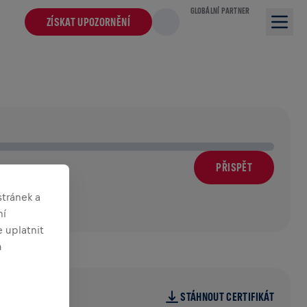
GLOBÁLNÍ PARTNER
ZÍSKAT UPOZORNĚNÍ
PŘISPĚT
m
tránek a
ní
 uplatnit
m
STÁHNOUT CERTIFIKÁT