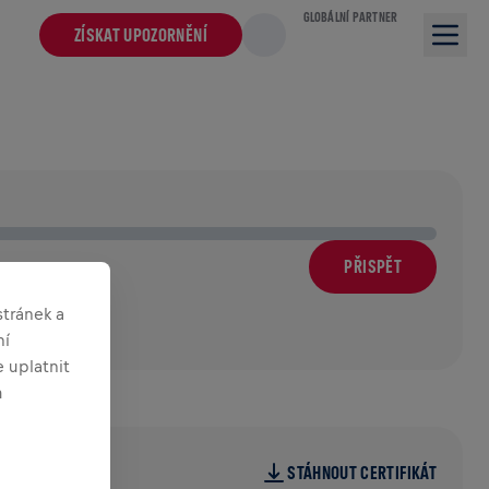
GLOBÁLNÍ PARTNER
ZÍSKAT UPOZORNĚNÍ
PŘISPĚT
m
tránek a
ní
 uplatnit
m
STÁHNOUT CERTIFIKÁT