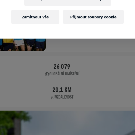
APP RUN
Zamítnout vše
Přijmout soubory cookie
BRISBANE
04. 5. 2025
11:00 UTC
26 079
GLOBÁLNÍ UMÍSTĚNÍ
20,1 KM
VZDÁLENOST