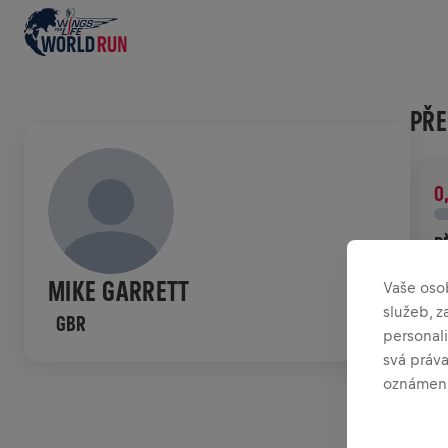
PŘE
0
P
P
MIKE GARRETT
Vaše oso
p
služeb, 
GBR
personali
HIS
svá práv
oznámení
W