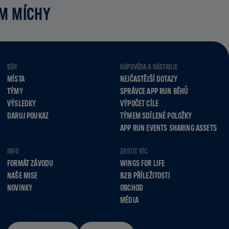
UM MÍCHY
BĚH
NÁPOVĚDA A NÁSTROJE
MÍSTA
NEJČASTĚJŠÍ DOTAZY
TÝMY
SPRÁVCE APP RUN BĚHŮ
VÝSLEDKY
VÝPOČET CÍLE
DARUJ POUKAZ
TÝMEM SDÍLENÉ POLOŽKY
APP RUN EVENTS SHARING ASSETS
INFO
ZJISTIT VÍC
FORMÁT ZÁVODU
WINGS FOR LIFE
NAŠE MISE
B2B PŘÍLEŽITOSTI
NOVINKY
OBCHOD
MÉDIA