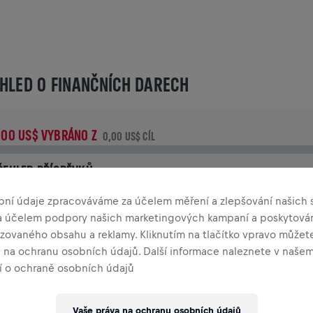
HLED O FINANČNÍCH DARECH
,00 US$ VYBRÁNO Z
0,00 US$ CÍL
ŘEHLED PŘÍSPĚVKŮ
řispěj ke změně! 100% z tvého příspěvku jde přímo na výzku
bní údaje zpracováváme za účelem měření a zlepšování našich s
oranění míchy.
za účelem podpory našich marketingových kampaní a poskytová
zovaného obsahu a reklamy. Kliknutím na tlačítko vpravo můžete
TORIE
a na ochranu osobních údajů. Další informace naleznete v naše
 o ochraně osobních údajů
INGS FOR LIFE WORLD RUN
2025
Vaše práva na ochranu osobních údajů