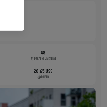
48
LOKÁLNÍ UMÍSTĚNÍ
20,65 US$
RAISED