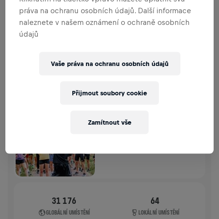
PŘEHLED PŘÍSPĚVKŮ
PŘISPĚT
práva na ochranu osobních údajů. Další informace
naleznete v našem oznámení o ochraně osobních
Přispěj ke změně! 100% z tvého příspěvku jde přímo
údajů
na výzkum poranění míchy.
HISTORIE
Vaše práva na ochranu osobních údajů
WINGS FOR LIFE WORLD RUN
2025
Přijmout soubory cookie
APP RUN
Zamítnout vše
WARSZAWA PARK SKARYSZEWSKI
04. 5. 2025
11:00 UTC
31 176
64
GLOBÁLNÍ UMÍSTĚNÍ
LOKÁLNÍ UMÍSTĚNÍ