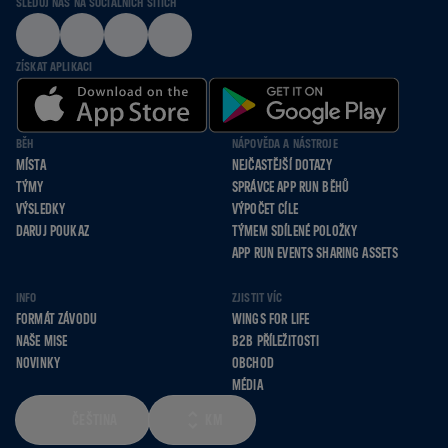
SLEDUJ NÁS NA SOCIÁLNÍCH SÍTÍCH
ZÍSKAT APLIKACI
BĚH
NÁPOVĚDA A NÁSTROJE
MÍSTA
NEJČASTĚJŠÍ DOTAZY
TÝMY
SPRÁVCE APP RUN BĚHŮ
VÝSLEDKY
VÝPOČET CÍLE
DARUJ POUKAZ
TÝMEM SDÍLENÉ POLOŽKY
APP RUN EVENTS SHARING ASSETS
INFO
ZJISTIT VÍC
FORMÁT ZÁVODU
WINGS FOR LIFE
NAŠE MISE
B2B PŘÍLEŽITOSTI
NOVINKY
OBCHOD
MÉDIA
ČEŠTINA
KM