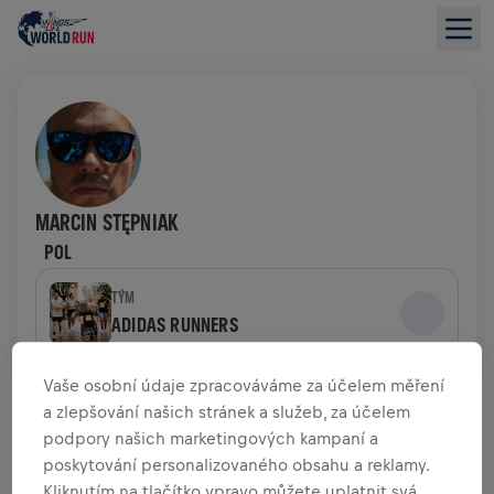
MARCIN STĘPNIAK
POL
TÝM
ADIDAS RUNNERS
Vaše osobní údaje zpracováváme za účelem měření
PŘEHLED O FINANČNÍCH DARECH
a zlepšování našich stránek a služeb, za účelem
podpory našich marketingových kampaní a
0,00 US$ VYBRÁNO Z
0,00 US$ CÍL
poskytování personalizovaného obsahu a reklamy.
Kliknutím na tlačítko vpravo můžete uplatnit svá