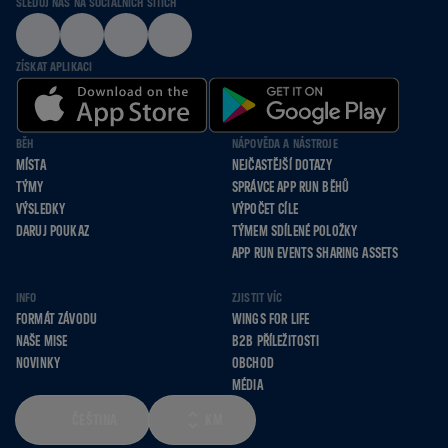
SLEDUJ NÁS NA SOCIÁLNÍCH SÍTÍCH
ZÍSKAT APLIKACI
BĚH
NÁPOVĚDA A NÁSTROJE
MÍSTA
NEJČASTĚJŠÍ DOTAZY
TÝMY
SPRÁVCE APP RUN BĚHŮ
VÝSLEDKY
VÝPOČET CÍLE
DARUJ POUKAZ
TÝMEM SDÍLENÉ POLOŽKY
APP RUN EVENTS SHARING ASSETS
INFO
ZJISTIT VÍC
FORMÁT ZÁVODU
WINGS FOR LIFE
NAŠE MISE
B2B PŘÍLEŽITOSTI
NOVINKY
OBCHOD
MÉDIA
ČEŠTINA
KM