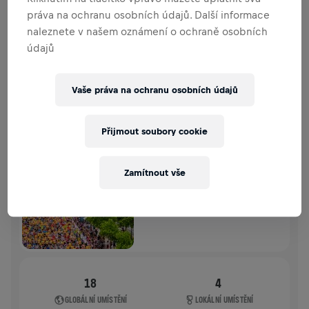
PŘEHLED PŘÍSPĚVKŮ
PŘISPĚT
práva na ochranu osobních údajů. Další informace
naleznete v našem oznámení o ochraně osobních
Přispěj ke změně! 100% z tvého příspěvku jde přímo
údajů
na výzkum poranění míchy.
HISTORIE
Vaše práva na ochranu osobních údajů
WINGS FOR LIFE WORLD RUN
2025
Přijmout soubory cookie
FLAGSHIP RUN
Zamítnout vše
VÍDEŇ
04. 5. 2025
11:00 UTC
18
4
GLOBÁLNÍ UMÍSTĚNÍ
LOKÁLNÍ UMÍSTĚNÍ