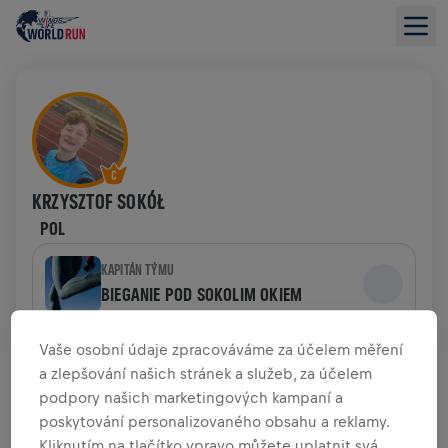
KRZYSZTOF SOKÓŁ
POL
KAPITÁN TÝMU
BIEGANIE POD SOKOLIM OKIEM
Vaše osobní údaje zpracováváme za účelem měření
PŘEHLED O FINANČNÍCH DARECH
a zlepšování našich stránek a služeb, za účelem
podpory našich marketingových kampaní a
0,00 US$ VYBRÁNO Z
0,00 US$ CÍL
poskytování personalizovaného obsahu a reklamy.
Kliknutím na tlačítko vpravo můžete uplatnit svá