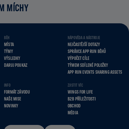
UM MÍCHY
BĚH
NÁPOVĚDA A NÁSTROJE
MÍSTA
NEJČASTĚJŠÍ DOTAZY
TÝMY
SPRÁVCE APP RUN BĚHŮ
VÝSLEDKY
VÝPOČET CÍLE
DARUJ POUKAZ
TÝMEM SDÍLENÉ POLOŽKY
APP RUN EVENTS SHARING ASSETS
INFO
ZJISTIT VÍC
FORMÁT ZÁVODU
WINGS FOR LIFE
NAŠE MISE
B2B PŘÍLEŽITOSTI
NOVINKY
OBCHOD
MÉDIA