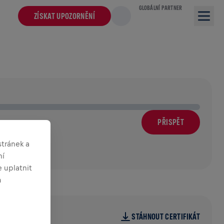
GLOBÁLNÍ PARTNER
ZÍSKAT UPOZORNĚNÍ
PŘISPĚT
m
tránek a
ní
 uplatnit
m
STÁHNOUT CERTIFIKÁT