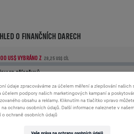
HLED O FINANČNÍCH DARECH
,00 US$ VYBRÁNO Z
28,25 US$ CÍL
ŘEHLED PŘÍSPĚVKŮ
řispěj ke změně! 100% z tvého příspěvku jde přímo na výzku
bní údaje zpracováváme za účelem měření a zlepšování našich s
oranění míchy.
za účelem podpory našich marketingových kampaní a poskytová
zovaného obsahu a reklamy. Kliknutím na tlačítko vpravo můžete
TORIE
a na ochranu osobních údajů. Další informace naleznete v naše
 o ochraně osobních údajů
INGS FOR LIFE WORLD RUN
2026
Vaše práva na ochranu osobních údajů