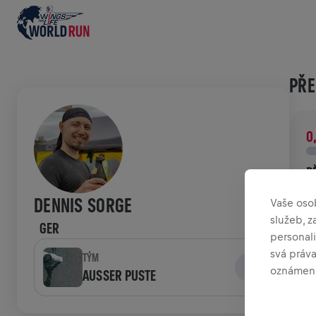
PŘE
0
P
P
DENNIS SORGE
Vaše oso
p
služeb, 
GER
personali
HIS
svá práv
TÝM
oznámení
AUSSER PUSTE
W