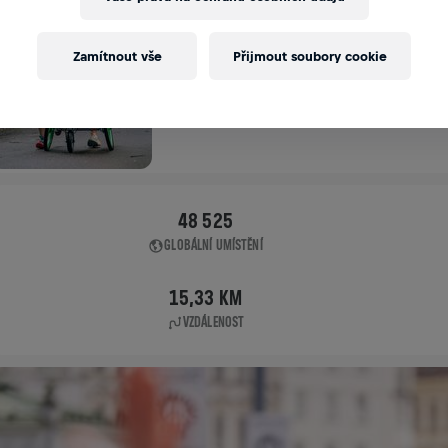
APP RUN
Zamítnout vše
Přijmout soubory cookie
SIGMARINGEN
10. 5. 2026
11:00 UTC
48 525
GLOBÁLNÍ UMÍSTĚNÍ
15,33 KM
VZDÁLENOST