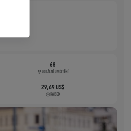
68
LOKÁLNÍ UMÍSTĚNÍ
29,69 US$
RAISED