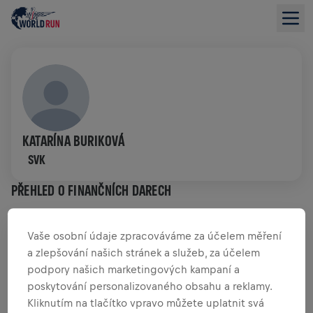
KATARÍNA BURIKOVÁ
SVK
PŘEHLED O FINANČNÍCH DARECH
0,00 US$ VYBRÁNO Z
0,00 US$ CÍL
Vaše osobní údaje zpracováváme za účelem měření
a zlepšování našich stránek a služeb, za účelem
PŘEHLED PŘÍSPĚVKŮ
PŘISPĚT
podpory našich marketingových kampaní a
poskytování personalizovaného obsahu a reklamy.
Přispěj ke změně! 100% z tvého příspěvku jde přímo
Kliknutím na tlačítko vpravo můžete uplatnit svá
na výzkum poranění míchy.