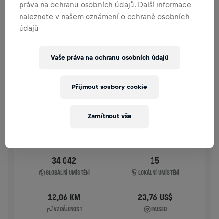
práva na ochranu osobních údajů. Další informace
HISTORIE
naleznete v našem oznámení o ochraně osobních
údajů
WINGS FOR LIFE WORLD RUN
2026
Vaše práva na ochranu osobních údajů
APP RUN
MARTIN
Přijmout soubory cookie
10. 5. 2026
11:00 UTC
Zamítnout vše
34 042
15
GLOBÁLNÍ UMÍSTĚNÍ
LOKÁLNÍ UMÍSTĚNÍ
12,06 KM
23,76 US$
VZDÁLENOST
RAISED