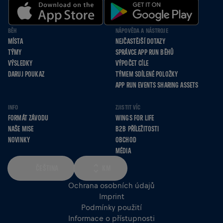
BĚH
NÁPOVĚDA A NÁSTROJE
MÍSTA
NEJČASTĚJŠÍ DOTAZY
TÝMY
SPRÁVCE APP RUN BĚHŮ
VÝSLEDKY
VÝPOČET CÍLE
DARUJ POUKAZ
TÝMEM SDÍLENÉ POLOŽKY
APP RUN EVENTS SHARING ASSETS
INFO
ZJISTIT VÍC
FORMÁT ZÁVODU
WINGS FOR LIFE
NAŠE MISE
B2B PŘÍLEŽITOSTI
NOVINKY
OBCHOD
MÉDIA
ČEŠTINA
KM
Ochrana osobních údajů
Imprint
Podmínky použití
Informace o přístupnosti