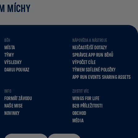
UM MÍCHY
BĚH
NÁPOVĚDA A NÁSTROJE
MÍSTA
NEJČASTĚJŠÍ DOTAZY
TÝMY
SPRÁVCE APP RUN BĚHŮ
VÝSLEDKY
VÝPOČET CÍLE
DARUJ POUKAZ
TÝMEM SDÍLENÉ POLOŽKY
APP RUN EVENTS SHARING ASSETS
INFO
ZJISTIT VÍC
FORMÁT ZÁVODU
WINGS FOR LIFE
NAŠE MISE
B2B PŘÍLEŽITOSTI
NOVINKY
OBCHOD
MÉDIA