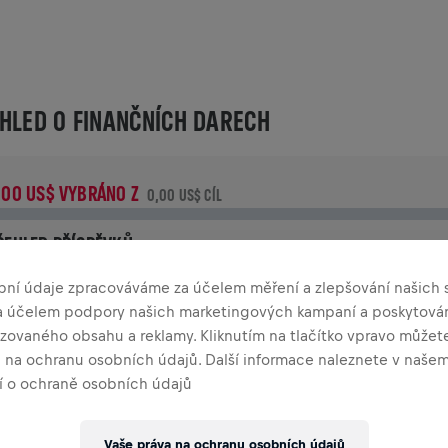
HLED O FINANČNÍCH DARECH
,00 US$ VYBRÁNO Z
0,00 US$ CÍL
ŘEHLED PŘÍSPĚVKŮ
řispěj ke změně! 100% z tvého příspěvku jde přímo na výzku
bní údaje zpracováváme za účelem měření a zlepšování našich s
oranění míchy.
za účelem podpory našich marketingových kampaní a poskytová
zovaného obsahu a reklamy. Kliknutím na tlačítko vpravo můžete
TORIE
a na ochranu osobních údajů. Další informace naleznete v naše
 o ochraně osobních údajů
INGS FOR LIFE WORLD RUN
2025
Vaše práva na ochranu osobních údajů