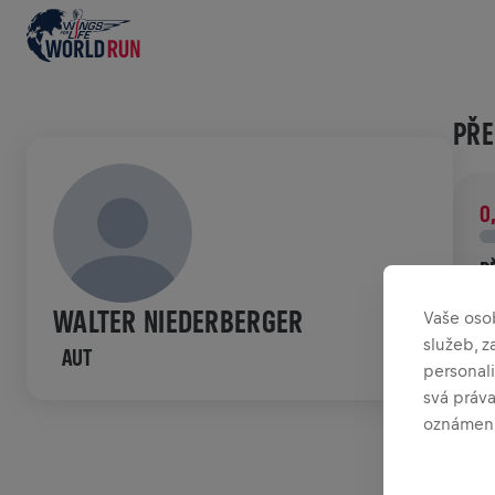
PŘE
0
P
P
WALTER NIEDERBERGER
Vaše oso
p
služeb, 
AUT
personali
HIS
svá práv
oznámení
W