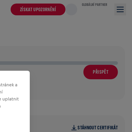
GLOBÁLNÍ PARTNER
ZÍSKAT UPOZORNĚNÍ
PŘISPĚT
m
tránek a
ní
 uplatnit
m
STÁHNOUT CERTIFIKÁT