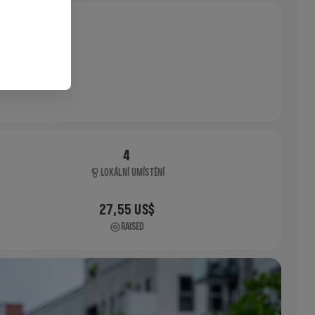
4
LOKÁLNÍ UMÍSTĚNÍ
27,55 US$
RAISED