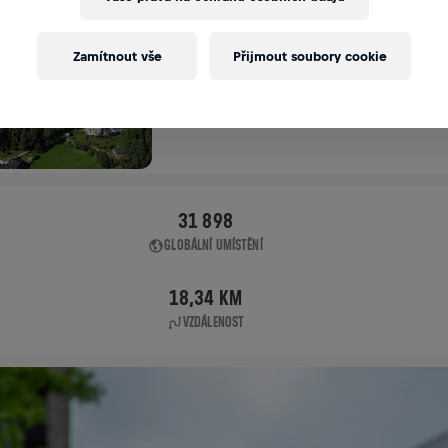
APP RUN
Zamítnout vše
Přijmout soubory cookie
UNKEN
04. 5. 2025
11:00 UTC
31 898
GLOBÁLNÍ UMÍSTĚNÍ
18,34 KM
VZDÁLENOST