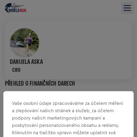
DANIJELA ASKA
CRO
PŘEHLED O FINANČNÍCH DARECH
0,00 US$ VYBRÁNO Z
0,00 US$ CÍL
Vaše osobní údaje zpracováváme za účelem měření
a zlepšování našich stránek a služeb, za účelem
PŘEHLED PŘÍSPĚVKŮ
PŘISPĚT
podpory našich marketingových kampaní a
poskytování personalizovaného obsahu a reklamy.
Přispěj ke změně! 100% z tvého příspěvku jde přímo
Kliknutím na tlačítko vpravo můžete uplatnit svá
na výzkum poranění míchy.