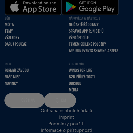
BĚH
NÁPOVĚDA A NÁSTROJE
MÍSTA
NEJČASTĚJŠÍ DOTAZY
TÝMY
SPRÁVCE APP RUN BĚHŮ
VÝSLEDKY
VÝPOČET CÍLE
DARUJ POUKAZ
TÝMEM SDÍLENÉ POLOŽKY
APP RUN EVENTS SHARING ASSETS
INFO
ZJISTIT VÍC
FORMÁT ZÁVODU
WINGS FOR LIFE
NAŠE MISE
B2B PŘÍLEŽITOSTI
NOVINKY
OBCHOD
MÉDIA
ČEŠTINA
KM
Ochrana osobních údajů
Imprint
Podmínky použití
Informace o přístupnosti