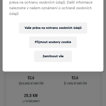
práva na ochranu osobních údajů. Další informace
HISTORIE
naleznete v našem oznámení o ochraně osobních
údajů
WINGS FOR LIFE WORLD RUN
2020
Vaše práva na ochranu osobních údajů
APP RUN
APP RUN
Přijmout soubory cookie
03. 5. 2020
11:00 UTC
Zamítnout vše
516
516
GLOBÁLNÍ UMÍSTĚNÍ
LOKÁLNÍ UMÍSTĚNÍ
25,5 KM
VZDÁLENOST