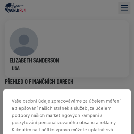
ELIZABETH SANDERSON
USA
PŘEHLED O FINANČNÍCH DARECH
0,00 US$ VYBRÁNO Z
0,00 US$ CÍL
Vaše osobní údaje zpracováváme za účelem měření
a zlepšování našich stránek a služeb, za účelem
PŘEHLED PŘÍSPĚVKŮ
PŘISPĚT
podpory našich marketingových kampaní a
poskytování personalizovaného obsahu a reklamy.
Přispěj ke změně! 100% z tvého příspěvku jde přímo
Kliknutím na tlačítko vpravo můžete uplatnit svá
na výzkum poranění míchy.