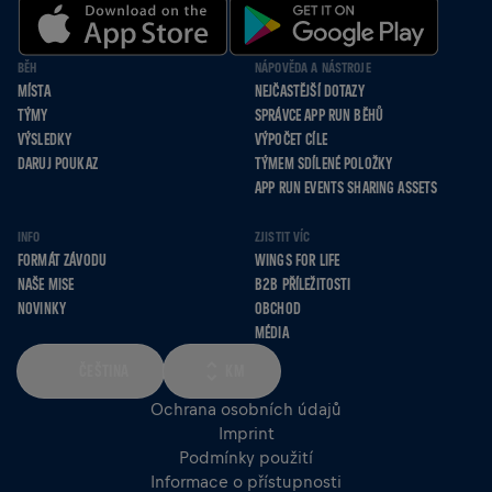
BĚH
NÁPOVĚDA A NÁSTROJE
MÍSTA
NEJČASTĚJŠÍ DOTAZY
TÝMY
SPRÁVCE APP RUN BĚHŮ
VÝSLEDKY
VÝPOČET CÍLE
DARUJ POUKAZ
TÝMEM SDÍLENÉ POLOŽKY
APP RUN EVENTS SHARING ASSETS
INFO
ZJISTIT VÍC
FORMÁT ZÁVODU
WINGS FOR LIFE
NAŠE MISE
B2B PŘÍLEŽITOSTI
NOVINKY
OBCHOD
MÉDIA
ČEŠTINA
KM
Ochrana osobních údajů
Imprint
Podmínky použití
Informace o přístupnosti