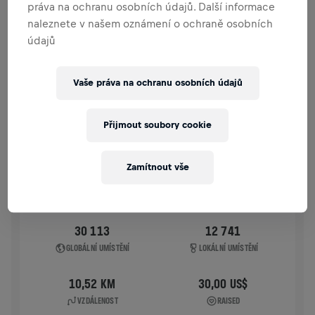
práva na ochranu osobních údajů. Další informace
HISTORIE
naleznete v našem oznámení o ochraně osobních
údajů
WINGS FOR LIFE WORLD RUN
2024
Vaše práva na ochranu osobních údajů
APP RUN
APP RUN
Přijmout soubory cookie
05. 5. 2024
11:00 UTC
Zamítnout vše
30 113
12 741
GLOBÁLNÍ UMÍSTĚNÍ
LOKÁLNÍ UMÍSTĚNÍ
10,52 KM
30,00 US$
VZDÁLENOST
RAISED