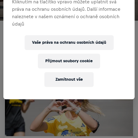
Kliknutím na tlačítko vpravo můžete uplatnit svá
práva na ochranu osobních údajů. Další informace
naleznete v našem oznámení o ochraně osobních
údajů
Are you ready to make a difference while challenging
yourself? Join thousands worldwide in this unique global
Vaše práva na ochranu osobních údajů
running event that supports spinal cord research.
Every step you take brings us closer to finding a cure for
Přijmout soubory cookie
spinal cord injury. Let's run for those who can't!
Zamítnout vše