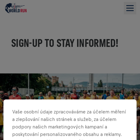
SIGN-UP TO STAY INFORMED!
Vaše osobní údaje zpracováváme za účelem měření
a zlepšování našich stránek a služeb, za účelem
podpory našich marketingových kampaní a
poskytování personalizovaného obsahu a reklamy.