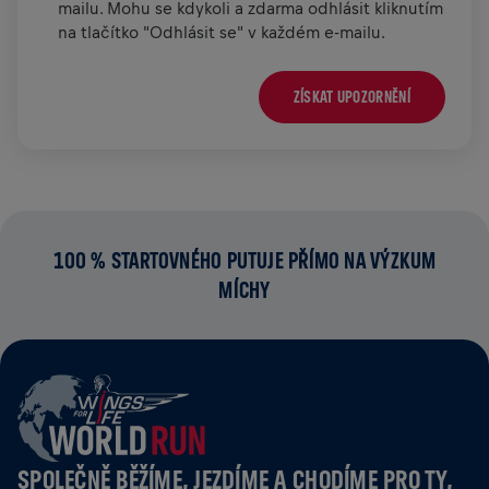
mailu. Mohu se kdykoli a zdarma odhlásit kliknutím
na tlačítko "Odhlásit se" v každém e-mailu.
ZÍSKAT UPOZORNĚNÍ
100 % STARTOVNÉHO PUTUJE PŘÍMO NA VÝZKUM
MÍCHY
SPOLEČNĚ BĚŽÍME, JEZDÍME A CHODÍME PRO TY,