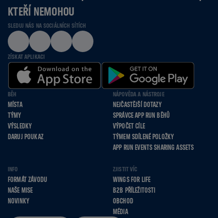
KTEŘÍ NEMOHOU
SLEDUJ NÁS NA SOCIÁLNÍCH SÍTÍCH
ZÍSKAT APLIKACI
BĚH
NÁPOVĚDA A NÁSTROJE
MÍSTA
NEJČASTĚJŠÍ DOTAZY
TÝMY
SPRÁVCE APP RUN BĚHŮ
VÝSLEDKY
VÝPOČET CÍLE
DARUJ POUKAZ
TÝMEM SDÍLENÉ POLOŽKY
APP RUN EVENTS SHARING ASSETS
INFO
ZJISTIT VÍC
FORMÁT ZÁVODU
WINGS FOR LIFE
NAŠE MISE
B2B PŘÍLEŽITOSTI
NOVINKY
OBCHOD
MÉDIA