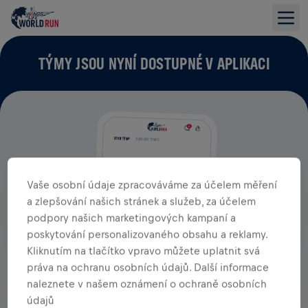
TÝMY JSOU NYNÍ DOSTUPNÉ V APLIKACI
Vaše osobní údaje zpracováváme za účelem měření
a zlepšování našich stránek a služeb, za účelem
podpory našich marketingových kampaní a
poskytování personalizovaného obsahu a reklamy.
Kliknutím na tlačítko vpravo můžete uplatnit svá
práva na ochranu osobních údajů. Další informace
naleznete v našem oznámení o ochraně osobních
údajů