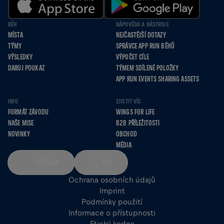
BĚH
NÁPOVĚDA A NÁSTROJE
MÍSTA
NEJČASTĚJŠÍ DOTAZY
TÝMY
SPRÁVCE APP RUN BĚHŮ
VÝSLEDKY
VÝPOČET CÍLE
DARUJ POUKAZ
TÝMEM SDÍLENÉ POLOŽKY
APP RUN EVENTS SHARING ASSETS
INFO
ZJISTIT VÍC
FORMÁT ZÁVODU
WINGS FOR LIFE
NAŠE MISE
B2B PŘÍLEŽITOSTI
NOVINKY
OBCHOD
MÉDIA
ČEŠTINA
KM
Ochrana osobních údajů
Imprint
Podmínky použití
Informace o přístupnosti
Etický kodex