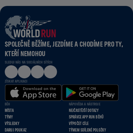
SPOLEČNĚ BĚŽÍME, JEZDÍME A CHODÍME PRO TY,
KTEŘÍ NEMOHOU
SLEDUJ NÁS NA SOCIÁLNÍCH SÍTÍCH
ZÍSKAT APLIKACI
BĚH
NÁPOVĚDA A NÁSTROJE
MÍSTA
NEJČASTĚJŠÍ DOTAZY
TÝMY
SPRÁVCE APP RUN BĚHŮ
VÝSLEDKY
VÝPOČET CÍLE
DARUJ POUKAZ
TÝMEM SDÍLENÉ POLOŽKY