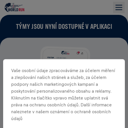
TÝMY JSOU NYNÍ DOSTUPNÉ V APLIKACI
Vaše osobní údaje zpracováváme za účelem měření
a zlepšování našich stránek a služeb, za účelem
podpory našich marketingových kampaní a
poskytování personalizovaného obsahu a reklamy.
Kliknutím na tlačítko vpravo můžete uplatnit svá
práva na ochranu osobních údajů. Další informace
naleznete v našem oznámení o ochraně osobních
údajů