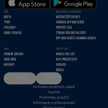
BĚH
NÁPOVĚDA A NÁSTROJE
MÍSTA
NEJČASTĚJŠÍ DOTAZY
TÝMY
SPRÁVCE APP RUN BĚHŮ
VÝSLEDKY
VÝPOČET CÍLE
DARUJ POUKAZ
TÝMEM SDÍLENÉ POLOŽKY
APP RUN EVENTS SHARING ASSETS
INFO
ZJISTIT VÍC
FORMÁT ZÁVODU
WINGS FOR LIFE
NAŠE MISE
B2B PŘÍLEŽITOSTI
NOVINKY
OBCHOD
MÉDIA
ČEŠTINA
KM
Ochrana osobních údajů
Imprint
Podmínky použití
Informace o přístupnosti
Etický kodex