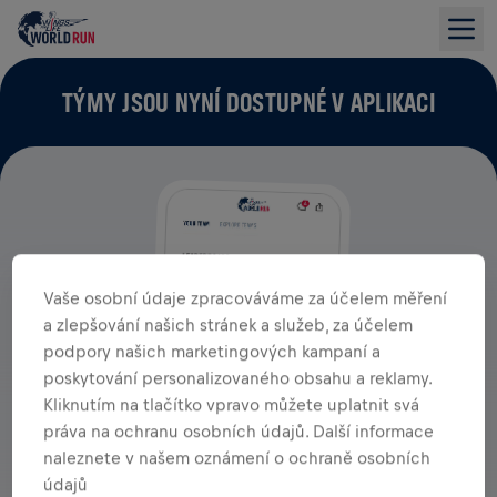
TÝMY JSOU NYNÍ DOSTUPNÉ V APLIKACI
Vaše osobní údaje zpracováváme za účelem měření
a zlepšování našich stránek a služeb, za účelem
podpory našich marketingových kampaní a
poskytování personalizovaného obsahu a reklamy.
Kliknutím na tlačítko vpravo můžete uplatnit svá
práva na ochranu osobních údajů. Další informace
naleznete v našem oznámení o ochraně osobních
údajů