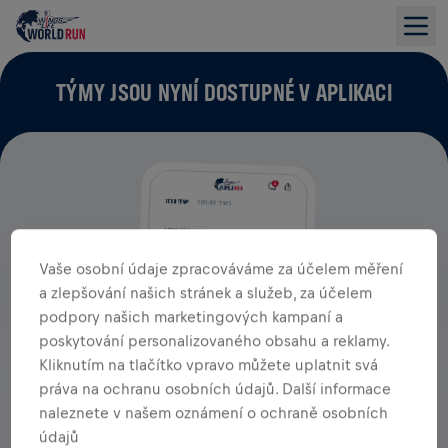
TÝMY JSOU NYNÍ DOSTUPNÉ V APLIKACI
Vaše osobní údaje zpracováváme za účelem měření
a zlepšování našich stránek a služeb, za účelem
podpory našich marketingových kampaní a
poskytování personalizovaného obsahu a reklamy.
Kliknutím na tlačítko vpravo můžete uplatnit svá
práva na ochranu osobních údajů. Další informace
naleznete v našem oznámení o ochraně osobních
údajů