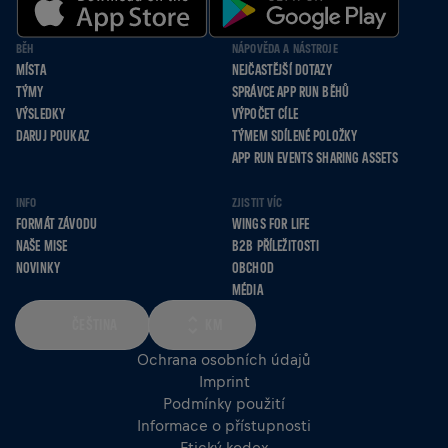
BĚH
NÁPOVĚDA A NÁSTROJE
MÍSTA
NEJČASTĚJŠÍ DOTAZY
TÝMY
SPRÁVCE APP RUN BĚHŮ
VÝSLEDKY
VÝPOČET CÍLE
DARUJ POUKAZ
TÝMEM SDÍLENÉ POLOŽKY
APP RUN EVENTS SHARING ASSETS
INFO
ZJISTIT VÍC
FORMÁT ZÁVODU
WINGS FOR LIFE
NAŠE MISE
B2B PŘÍLEŽITOSTI
NOVINKY
OBCHOD
MÉDIA
ČEŠTINA
KM
Ochrana osobních údajů
Imprint
Podmínky použití
Informace o přístupnosti
Etický kodex