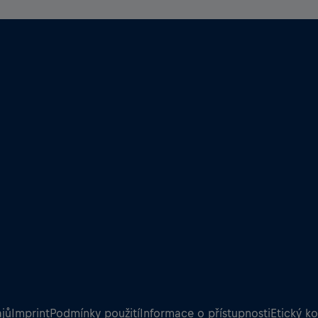
jů
Imprint
Podmínky použití
Informace o přístupnosti
Etický k