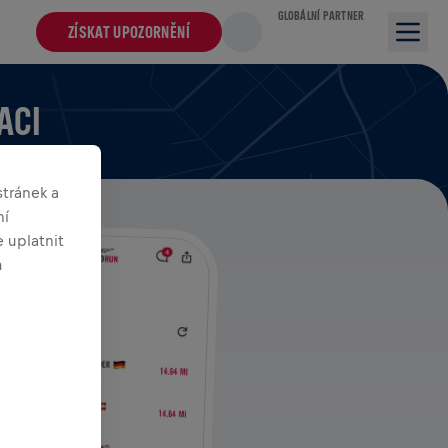
GLOBÁLNÍ PARTNER
ZÍSKAT UPOZORNĚNÍ
ACI
tránek a
ní
 uplatnit
m