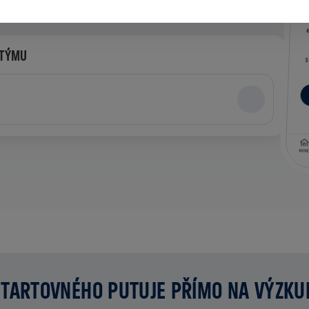
 TÝMU
TARTOVNÉHO PUTUJE PŘÍMO NA VÝZK