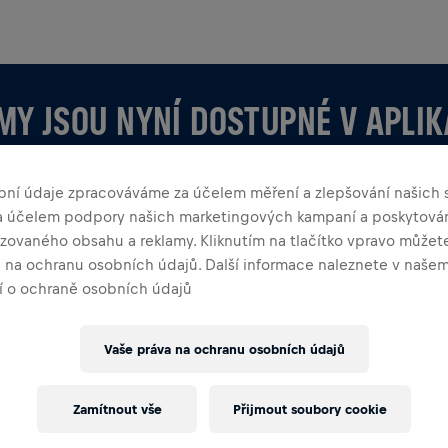
MY JSOU NYNÍ DOSTUPNÉ V APLIK
bní údaje zpracováváme za účelem měření a zlepšování našich s
za účelem podpory našich marketingových kampaní a poskytová
zovaného obsahu a reklamy. Kliknutím na tlačítko vpravo můžete
a na ochranu osobních údajů. Další informace naleznete v naše
 o ochraně osobních údajů
LIKACI
 vytváříš sám, prozkoumej vše o Týmech v aplikaci —
Vaše práva na ochranu osobních údajů
adí a oslavujte společně.
Zamítnout vše
Přijmout soubory cookie