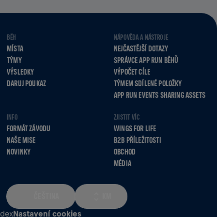
BĚH
NÁPOVĚDA A NÁSTROJE
MÍSTA
NEJČASTĚJŠÍ DOTAZY
TÝMY
SPRÁVCE APP RUN BĚHŮ
VÝSLEDKY
VÝPOČET CÍLE
DARUJ POUKAZ
TÝMEM SDÍLENÉ POLOŽKY
APP RUN EVENTS SHARING ASSETS
INFO
ZJISTIT VÍC
FORMÁT ZÁVODU
WINGS FOR LIFE
NAŠE MISE
B2B PŘÍLEŽITOSTI
NOVINKY
OBCHOD
MÉDIA
ČEŠTINA
KM
odex
Nastavení cookies