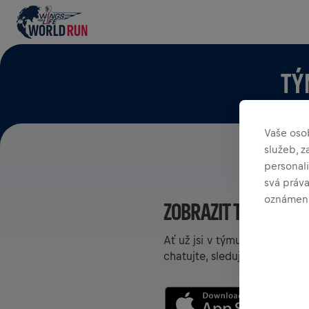
TÝ
Vaše oso
služeb, 
personali
svá práv
oznámení
ZOBRAZIT TÝMY V AP
Ať už jsi v týmu, nebo si ho
chatujte, sledujte svoje poř