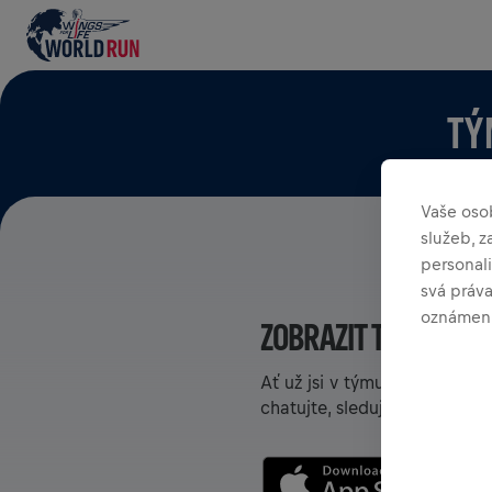
TÝ
Vaše oso
služeb, 
personali
svá práv
oznámení
ZOBRAZIT TÝMY V AP
Ať už jsi v týmu, nebo si ho
chatujte, sledujte svoje poř