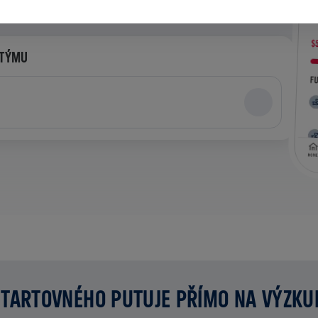
 TÝMU
TARTOVNÉHO PUTUJE PŘÍMO NA VÝZK