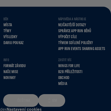
BĚH
NÁPOVĚDA A NÁSTROJE
MÍSTA
NEJČASTĚJŠÍ DOTAZY
TÝMY
SPRÁVCE APP RUN BĚHŮ
VÝSLEDKY
VÝPOČET CÍLE
DARUJ POUKAZ
TÝMEM SDÍLENÉ POLOŽKY
APP RUN EVENTS SHARING ASSETS
INFO
ZJISTIT VÍC
FORMÁT ZÁVODU
WINGS FOR LIFE
NAŠE MISE
B2B PŘÍLEŽITOSTI
NOVINKY
OBCHOD
MÉDIA
ČEŠTINA
KM
odex
Nastavení cookies