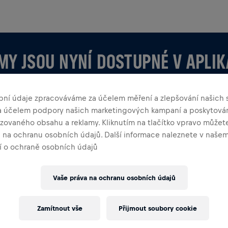
MY JSOU NYNÍ DOSTUPNÉ V APLIK
bní údaje zpracováváme za účelem měření a zlepšování našich s
za účelem podpory našich marketingových kampaní a poskytová
zovaného obsahu a reklamy. Kliknutím na tlačítko vpravo můžete
a na ochranu osobních údajů. Další informace naleznete v naše
 o ochraně osobních údajů
LIKACI
 vytváříš sám, prozkoumej vše o Týmech v aplikaci —
Vaše práva na ochranu osobních údajů
adí a oslavujte společně.
Zamítnout vše
Přijmout soubory cookie