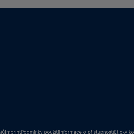
jů
Imprint
Podmínky použití
Informace o přístupnosti
Etický k