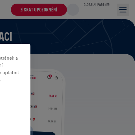
GLOBÁLNÍ PARTNER
ZÍSKAT UPOZORNĚNÍ
ACI
tránek a
ní
 uplatnit
m