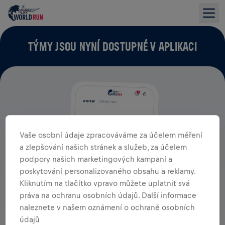
TÝMY JSOU NYNÍ DOSTUPNÉ V APLIKACI
Vaše osobní údaje zpracováváme za účelem měření
a zlepšování našich stránek a služeb, za účelem
podpory našich marketingových kampaní a
poskytování personalizovaného obsahu a reklamy.
Kliknutím na tlačítko vpravo můžete uplatnit svá
práva na ochranu osobních údajů. Další informace
naleznete v našem oznámení o ochraně osobních
údajů