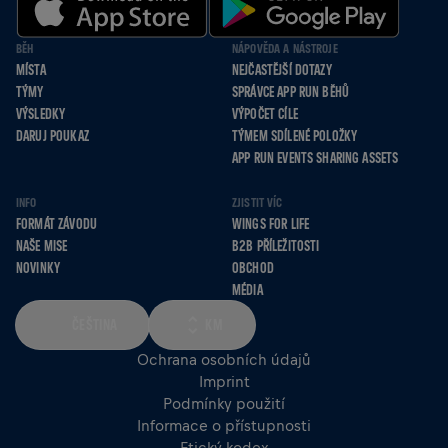
BĚH
NÁPOVĚDA A NÁSTROJE
MÍSTA
NEJČASTĚJŠÍ DOTAZY
TÝMY
SPRÁVCE APP RUN BĚHŮ
VÝSLEDKY
VÝPOČET CÍLE
DARUJ POUKAZ
TÝMEM SDÍLENÉ POLOŽKY
APP RUN EVENTS SHARING ASSETS
INFO
ZJISTIT VÍC
FORMÁT ZÁVODU
WINGS FOR LIFE
NAŠE MISE
B2B PŘÍLEŽITOSTI
NOVINKY
OBCHOD
MÉDIA
ČEŠTINA
KM
Ochrana osobních údajů
Imprint
Podmínky použití
Informace o přístupnosti
Etický kodex