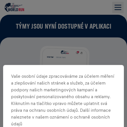
TÝMY JSOU NYNÍ DOSTUPNÉ V APLIKACI
Vaše osobní údaje zpracováváme za účelem měření
a zlepšování našich stránek a služeb, za účelem
podpory našich marketingových kampaní a
poskytování personalizovaného obsahu a reklamy.
Kliknutím na tlačítko vpravo můžete uplatnit svá
práva na ochranu osobních údajů. Další informace
naleznete v našem oznámení o ochraně osobních
údajů