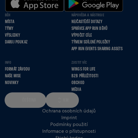
BĚH
NÁPOVĚDA A NÁSTROJE
MÍSTA
NEJČASTĚJŠÍ DOTAZY
TÝMY
SPRÁVCE APP RUN BĚHŮ
VÝSLEDKY
VÝPOČET CÍLE
DARUJ POUKAZ
TÝMEM SDÍLENÉ POLOŽKY
APP RUN EVENTS SHARING ASSETS
INFO
ZJISTIT VÍC
FORMÁT ZÁVODU
WINGS FOR LIFE
NAŠE MISE
B2B PŘÍLEŽITOSTI
NOVINKY
OBCHOD
MÉDIA
ČEŠTINA
KM
Ochrana osobních údajů
Imprint
Podmínky použití
Informace o přístupnosti
Etický kodex