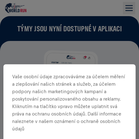
TÝMY JSOU NYNÍ DOSTUPNÉ V APLIKACI
Vaše osobní údaje zpracováváme za účelem měření
a zlepšování našich stránek a služeb, za účelem
podpory našich marketingových kampaní a
poskytování personalizovaného obsahu a reklamy.
Kliknutím na tlačítko vpravo můžete uplatnit svá
práva na ochranu osobních údajů. Další informace
naleznete v našem oznámení o ochraně osobních
údajů