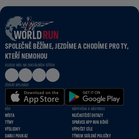
SPOLEČNĚ BĚŽÍME, JEZDÍME A CHODÍME PRO TY,
KTEŘÍ NEMOHOU
SLEDUJ NÁS NA SOCIÁLNÍCH SÍTÍCH
ZÍSKAT APLIKACI
BĚH
NÁPOVĚDA A NÁSTROJE
MÍSTA
NEJČASTĚJŠÍ DOTAZY
TÝMY
SPRÁVCE APP RUN BĚHŮ
VÝSLEDKY
VÝPOČET CÍLE
DARUJ POUKAZ
TÝMEM SDÍLENÉ POLOŽKY