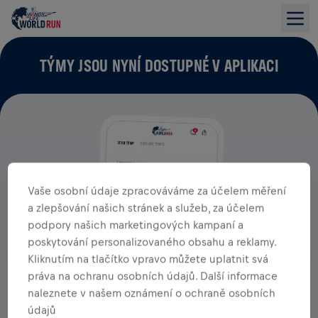
TÝMY JSOU NYNÍ DOSTUPNÉ V APLIKACI
Vaše osobní údaje zpracováváme za účelem měření
a zlepšování našich stránek a služeb, za účelem
podpory našich marketingových kampaní a
poskytování personalizovaného obsahu a reklamy.
Kliknutím na tlačítko vpravo můžete uplatnit svá
práva na ochranu osobních údajů. Další informace
naleznete v našem oznámení o ochraně osobních
údajů