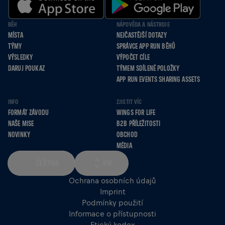
BĚH
NÁPOVĚDA A NÁSTROJE
MÍSTA
NEJČASTĚJŠÍ DOTAZY
TÝMY
SPRÁVCE APP RUN BĚHŮ
VÝSLEDKY
VÝPOČET CÍLE
DARUJ POUKAZ
TÝMEM SDÍLENÉ POLOŽKY
APP RUN EVENTS SHARING ASSETS
INFO
ZJISTIT VÍC
FORMÁT ZÁVODU
WINGS FOR LIFE
NAŠE MISE
B2B PŘÍLEŽITOSTI
NOVINKY
OBCHOD
MÉDIA
ČEŠTINA
KM
Ochrana osobních údajů
Imprint
Podmínky použití
Informace o přístupnosti
Etický kodex