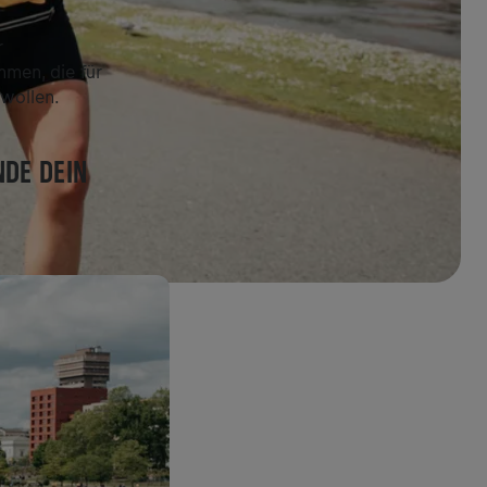
r
men, die für
wollen.
NDE DEIN