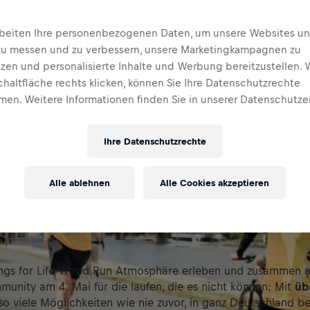
rbeiten Ihre personenbezogenen Daten, um unsere Websites u
zu messen und zu verbessern, unsere Marketingkampagnen zu
tzen und personalisierte Inhalte und Werbung bereitzustellen. 
chaltfläche rechts klicken, können Sie Ihre Datenschutzrechte
en. Weitere Informationen finden Sie in unserer Datenschutze
Ihre Datenschutzrechte
Alle ablehnen
Alle Cookies akzeptieren
ings for Life World Run Atmosphäre erleben und zusammen m
unity am 4. Mai für die laufen, die es nicht können: Mit
üb
so viele Möglichkeiten wie nie zuvor, in ganz Deutschland b