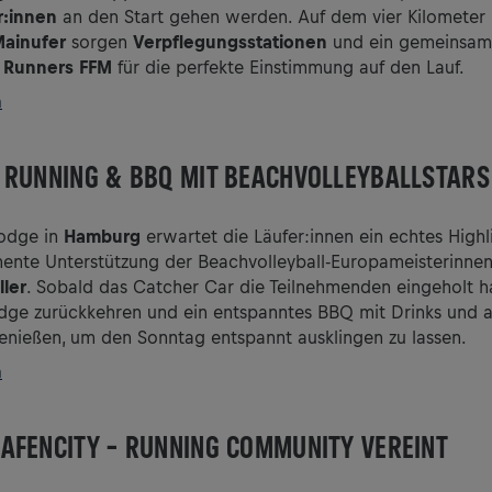
r:innen
an den Start gehen werden. Auf dem vier Kilometer
ainufer
sorgen
Verpflegungsstationen
und ein gemeinsa
s Runners FFM
für die perfekte Einstimmung auf den Lauf.
n
 RUNNING & BBQ MIT BEACHVOLLEYBALLSTARS
odge in
Hamburg
erwartet die Läufer:innen ein echtes Highli
nente Unterstützung der Beachvolleyball-Europameisterinne
ler
. Sobald das Catcher Car die Teilnehmenden eingeholt ha
odge zurückkehren und ein entspanntes BBQ mit Drinks und 
enießen, um den Sonntag entspannt ausklingen zu lassen.
n
AFENCITY – RUNNING COMMUNITY VEREINT