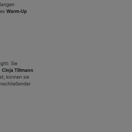
 langen
mes
Warm-Up
ght: Sie
n
Cinja Tillmann
t, können sie
anschließender