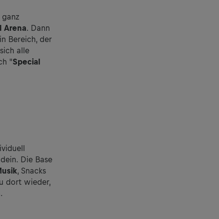
 ganz
l Arena
. Dann
in Bereich, der
sich alle
ch "
Special
viduell
dein. Die Base
Musik
, Snacks
u dort wieder,
.