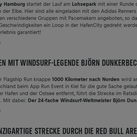
ty Hamburg
startet der Lauf am
Lohsepark
mit einer Runde 
an der Elbe. Hier sind alle eingeladen mit den Adidas Renne
den verschiedene Gruppen mit Pacemakern angeboten, so da
Geschwindigkeiten ein Loop in der HafenCity gedreht werd
lebnis garantiert!
n
FEN MIT WINDSURF-LEGENDE BJÖRN DUNKERBE
 Flagship Run knappe
1000 Kilometer nach Norden
wird a
chland beim App Run Event in Kiel für die gute Sache gelau
r Hafen und der Ostsee entfernt, führt die Strecke im Rats
l. Mit dabei:
Der 24-fache Windsurf-Weltmeister Björn Du
n
EINZIGARTIGE STRECKE DURCH DIE RED BULL AR