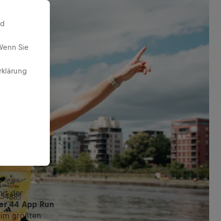
nd
Wenn Sie
rklärung
it der
er 44 App Run
eim größten