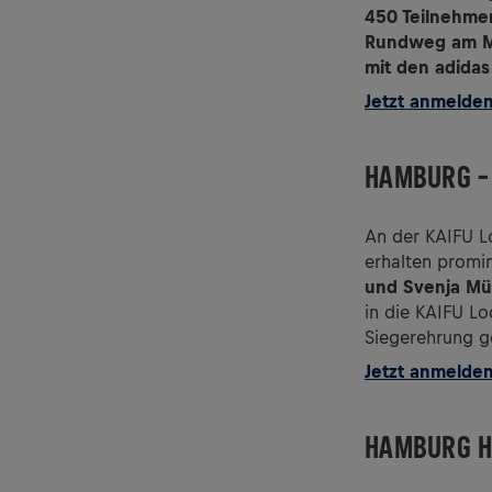
450 Teilnehme
Rundweg am M
mit den adida
Jetzt anmelde
HAMBURG –
An der KAIFU L
erhalten promi
und Svenja Mül
in die KAIFU L
Siegerehrung g
Jetzt anmelde
HAMBURG H