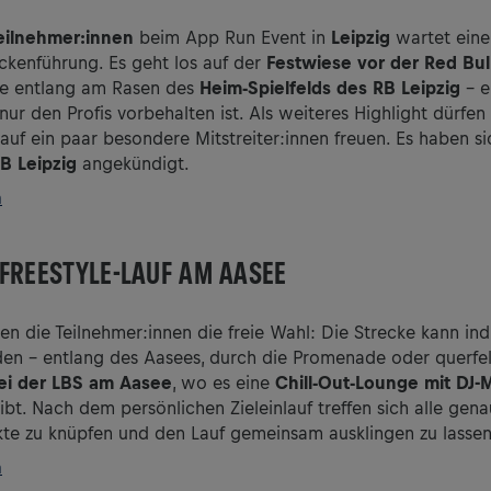
eilnehmer:innen
beim App Run Event in
Leipzig
wartet eine
ckenführung. Es geht los auf der
Festwiese vor der Red Bul
cke entlang am Rasen des
Heim-Spielfelds des RB Leipzig
– e
ur den Profis vorbehalten ist. Als weiteres Highlight dürfen 
uf ein paar besondere Mitstreiter:innen freuen. Es haben si
B Leipzig
angekündigt.
n
FREESTYLE-LAUF AM AASEE
n die Teilnehmer:innen die freie Wahl: Die Strecke kann indi
den – entlang des Aasees, durch die Promenade oder querfel
ei der LBS am Aasee
, wo es eine
Chill-Out-Lounge mit DJ-
bt. Nach dem persönlichen Zieleinlauf treffen sich alle gena
te zu knüpfen und den Lauf gemeinsam ausklingen zu lassen
n