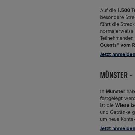
Auf die
1.500 T
besondere Stre
führt die Stre
normalerweise n
Teilnehmenden a
Guests" vom R
Jetzt anmelde
MÜNSTER – 
In
Münster
habe
festgelegt wer
ist die
Wiese b
und Getränke gi
um neue Kontak
Jetzt anmelde