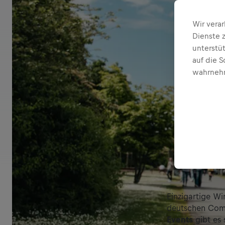
Wir vera
Dienste 
unterstü
auf die S
wahrnehm
Einzigartige W
deutschen Comm
Events
gibt es 