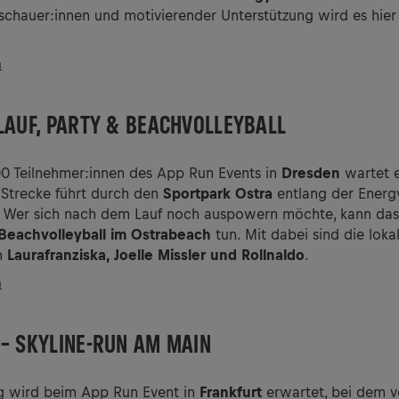
schauer:innen und motivierender Unterstützung wird es hier 
n
LAUF, PARTY & BEACHVOLLEYBALL
00 Teilnehmer:innen des App Run Events in
Dresden
wartet e
Strecke führt durch den
Sportpark Ostra
entlang der Energ
 Wer sich nach dem Lauf noch auspowern möchte, kann das
 Beachvolleyball im Ostrabeach
tun. Mit dabei sind die loka
en
Laurafranziska, Joelle Missler und Rollnaldo
.
n
– SKYLINE-RUN AM MAIN
g wird beim App Run Event in
Frankfurt
erwartet, bei dem vo