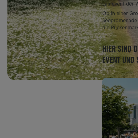
Laufevent der W
Ob in einer Gro
Seepromenade a
die Rückenmark
HIER SIND 
EVENT UND 