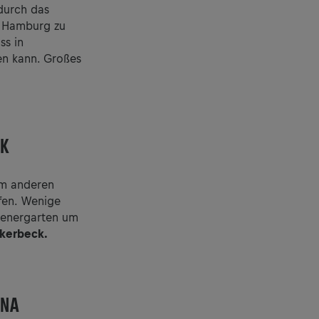
durch das
rs Hamburg zu
ss in
en kann. Großes
CK
m anderen
fen. Wenige
dienergarten um
nkerbeck.
ENA