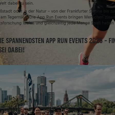
elt dabei zu sein.
ßstadt oder in der Natur – von der Frankfurter Skyline bis zu
m Tegernsee: Die App Run Events bringen Menschen zusam
sforschung laufen und gleichzeitig jede Menge Spaß haben 
DIE SPANNENDSTEN APP RUN EVENTS 2025 – FI
SEI DABEI!