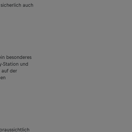
sicherlich auch
in besonderes
y-Station und
 auf der
len
raussichtlich