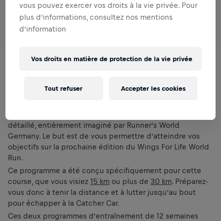
vous pouvez exercer vos droits à la vie privée. Pour
plus d’informations, consultez nos mentions
d’information
Vos droits en matière de protection de la vie privée
Tout refuser
Accepter les cookies
Prêts à vous entraîner pour le 3 mai prochain ? Si vous
n’avez pas abandonné vos bonnes résolutions pour la
nouvelle année, voici un programme d’entraînement
détaillé, entièrement imaginé par Runner’s World
Germany. Le but est de vous permettre d’atteindre vos
objectifs sur la prochaine édition du Wings For Life World
Run.
Ce programme a été conçu spécifiquement pour cette
course, que vous visiez
15 km
ou plus de
30 km
. Préparez-
vous donc à tenir la distance et à lutter jusqu’au bout
pour échapper à la Catcher Car.
Ces deux programmes d’entraînement de 12 semaines