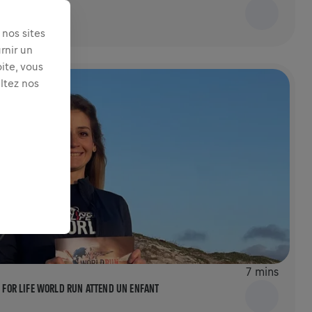
nos sites
rnir un
ite, vous
ultez nos
7 mins
S FOR LIFE WORLD RUN ATTEND UN ENFANT