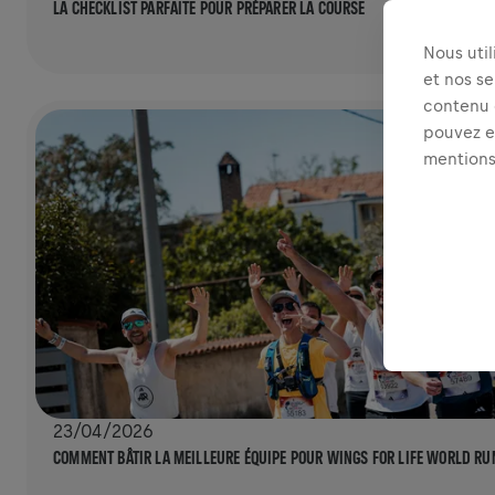
LA CHECKLIST PARFAITE POUR PRÉPARER LA COURSE
Nous uti
et nos se
contenu e
pouvez ex
mentions
23/04/2026
COMMENT BÂTIR LA MEILLEURE ÉQUIPE POUR WINGS FOR LIFE WORLD RU