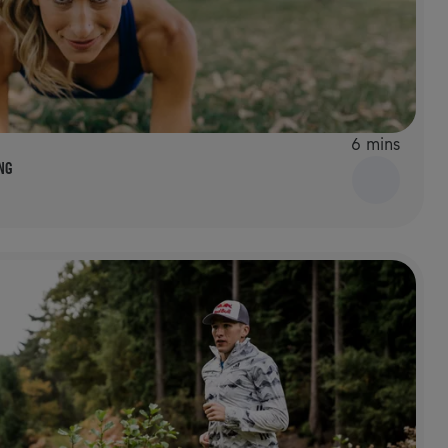
6 mins
NG