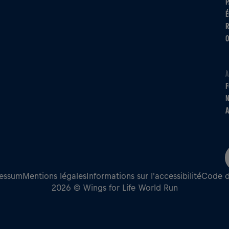
P
É
R
O
À
F
N
A
essum
Mentions légales
Informations sur l'accessibilité
Code d
2026 © Wings for Life World Run