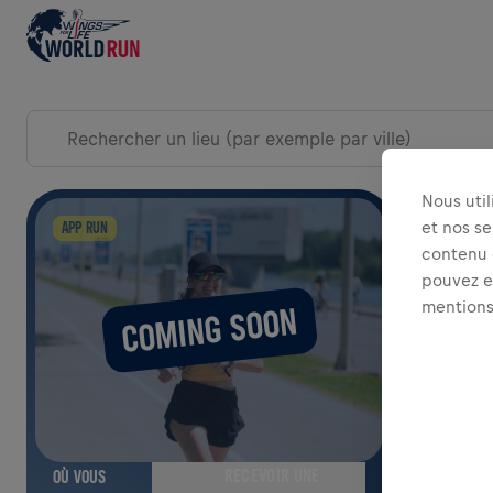
EXPLORER LES ÉVÉNEMENTS DU JOUR DE LA COURSE
Nous uti
AGRAND
et nos se
APP RUN
contenu e
pouvez ex
mentions
COMING SOON
RECEVOIR UNE
OÙ VOUS