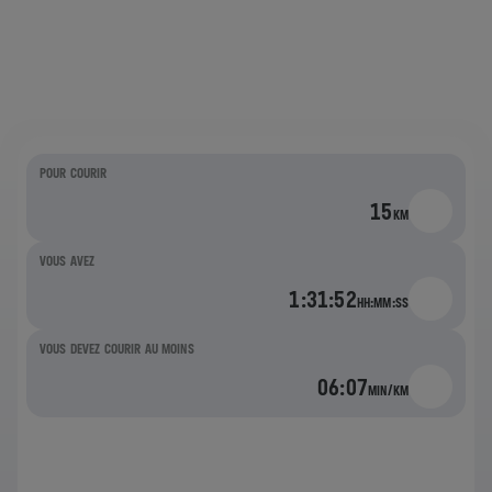
QUELLE DISTANCE
POUVEZ-VOUS PARCOURIR AVANT QUE
LA CATCHER CAR
NE VOUS RATTRAPE ?
POUR COURIR
15
KM
VOUS AVEZ
1:31:52
HH:MM:SS
VOUS DEVEZ COURIR AU MOINS
06:07
MIN/KM