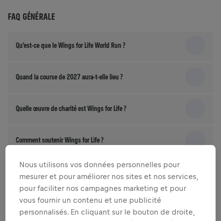
FAQ GÉNÉRALE
Qu'est-ce que le Wings for Life World Run ?
Quand la course de 2027 aura-t-elle lieu ?
Quelle œuvre de charité est Wings for Life ?
Comment soutenir Wings for Life ?
Nous utilisons vos données personnelles pour
Comment mes frais d'inscription seront-ils utilisés ?
mesurer et pour améliorer nos sites et nos services,
pour faciliter nos campagnes marketing et pour
vous fournir un contenu et une publicité
personnalisés. En cliquant sur le bouton de droite,
INSCRIPTION