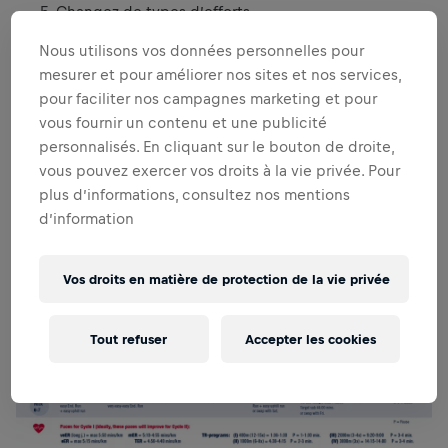
Changez de types d’efforts
N’oubliez jamais le principe de ratio optimal entre
Nous utilisons vos données personnelles pour
l’effort et la récupération
mesurer et pour améliorer nos sites et nos services,
Bon, assez de théorie. Dans les faits, un plan
pour faciliter nos campagnes marketing et pour
d’entraînement pour coureurs confirmés (ceux qui visent
vous fournir un contenu et une publicité
3h30 sur un marathon) ressemble à ça :
personnalisés. En cliquant sur le bouton de droite,
vous pouvez exercer vos droits à la vie privée. Pour
plus d’informations, consultez nos mentions
d’information
Vos droits en matière de protection de la vie privée
Tout refuser
Accepter les cookies