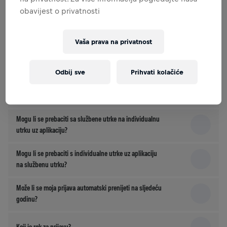
obavijest o privatnosti
Tko može sudjelovati?
Vaša prava na privatnost
Kako mogu sudjelovati?
Odbij sve
Prihvati kolačiće
Kako funkcioniraju voucheri?
Mogu li se prebaciti sa službene utrke na individualnu
utrku uz aplikaciju?
Mogu li se prebaciti s individualne utrke uz aplikaciju
na službenu utrku?
Može li se moja prijava automatski prenijeti na sljedeću
godinu?
Koji je rok za prijavu?