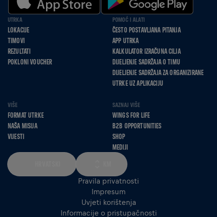
UTRKA
POMOĆ I ALATI
LOKACIJE
ČESTO POSTAVLJANA PITANJA
TIMOVI
APP UTRKA
REZULTATI
KALKULATOR IZRAČUNA CILJA
POKLONI VOUCHER
DIJELJENJE SADRŽAJA O TIMU
DIJELJENJE SADRŽAJA ZA ORGANIZIRANE
UTRKE UZ APLIKACIJU
VIŠE
SAZNAJ VIŠE
FORMAT UTRKE
WINGS FOR LIFE
NAŠA MISIJA
B2B OPPORTUNITIES
VIJESTI
SHOP
MEDIJI
HRVATSKI
KM
Pravila privatnosti
Impresum
Uvjeti korištenja
Informacije o pristupačnosti