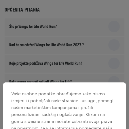
OPĆENITA PITANJA
Što je Wings for Life World Run?
Kad će se održati Wings for Life World Run 2027.?
Koje projekte podržava Wings for Life World Run?
Kako mogu pomoći zakladi Wings for Life?
Vaše osobne podatke obrađujemo kako bismo
Kamo ide moja startnina?
izmjerili i poboljšali naše stranice i usluge, pomogli
našim marketinškim kampanjama i pružili
personalizirani sadržaj i oglašavanje. Klikom na
gumb s desne strane možete ostvariti svoja prava
PRIJAVA
na privatnost. Za više informacija pogledajte našu