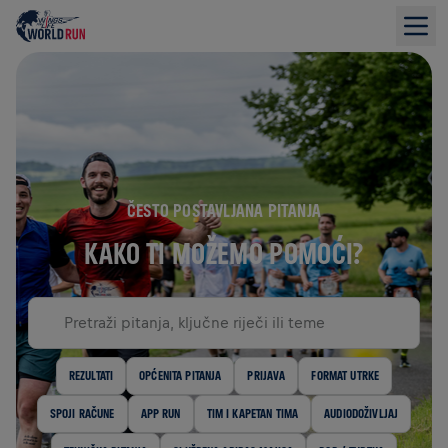
ČESTO POSTAVLJANA PITANJA
KAKO TI MOŽEMO POMOĆI?
REZULTATI
OPĆENITA PITANJA
PRIJAVA
FORMAT UTRKE
SPOJI RAČUNE
APP RUN
TIM I KAPETAN TIMA
AUDIODOŽIVLJAJ