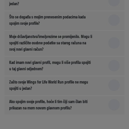
jedan?
Što se događa s mojim prenesenim podacima kada
spojim svoje profile?
Moje državljanstvo/ime/prezime se promijenilo. Mogu li
spojiti različite osobne podatke sa starog računa na
svoj novi glavni račun?
Kad imam novi glavni profil, mogu li više profila spojiti
u taj glavni odjednom?
Zašto svoje Wings for Life World Run profile ne mogu
spojiti u jedan?
Ako spojim svoje profile, hoće li tim čiji sam član biti
prikazan na mom novom glavnom profilu?