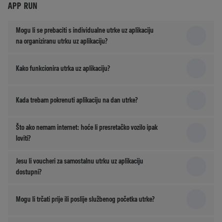
APP RUN
Mogu li se prebaciti s individualne utrke uz aplikaciju
na organiziranu utrku uz aplikaciju?
Kako funkcionira utrka uz aplikaciju?
Kada trebam pokrenuti aplikaciju na dan utrke?
Što ako nemam internet: hoće li presretačko vozilo ipak
loviti?
Jesu li voucheri za samostalnu utrku uz aplikaciju
dostupni?
Mogu li trčati prije ili poslije službenog početka utrke?