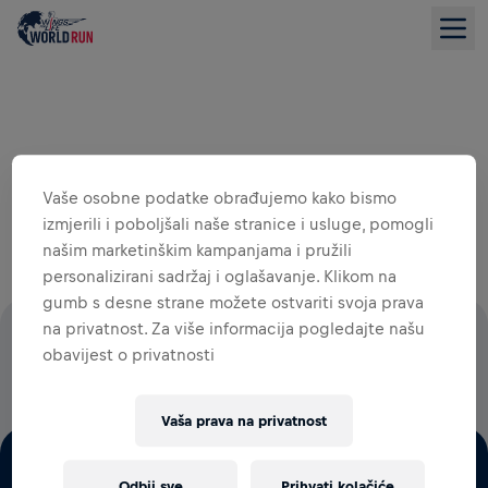
Vaše osobne podatke obrađujemo kako bismo
izmjerili i poboljšali naše stranice i usluge, pomogli
našim marketinškim kampanjama i pružili
personalizirani sadržaj i oglašavanje. Klikom na
gumb s desne strane možete ostvariti svoja prava
na privatnost. Za više informacija pogledajte našu
100% IZNOSA SVIH DONACIJA BIT ĆE UTROŠENO NA
obavijest o privatnosti
ISTRAŽIVANJA OZLJEDA LEĐNE MOŽDINE.
Vaša prava na privatnost
Odbij sve
Prihvati kolačiće