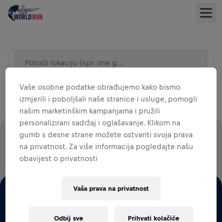
Potraži lokaciju (npr. ime grada)
POPIS DOGAĐAJA
Vaše osobne podatke obrađujemo kako bismo
izmjerili i poboljšali naše stranice i usluge, pomogli
našim marketinškim kampanjama i pružili
personalizirani sadržaj i oglašavanje. Klikom na
gumb s desne strane možete ostvariti svoja prava
100% IZNOSA SVIH DONACIJA BIT ĆE UTROŠENO NA
na privatnost. Za više informacija pogledajte našu
ISTRAŽIVANJA OZLJEDA LEĐNE MOŽDINE.
obavijest o privatnosti
Vaša prava na privatnost
Odbij sve
Prihvati kolačiće