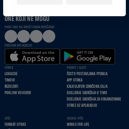
ZAJEDNO TRČIMO, HODAMO I ODGURUJEMO SE ZA
ONE KOJI NE MOGU
PRATI NAS NA DRUŠTVENIM MREŽAMA
PREUZMI APLIKACIJU
UTRKA
POMOĆ I ALATI
LOKACIJE
ČESTO POSTAVLJANA PITANJA
TIMOVI
APP UTRKA
REZULTATI
KALKULATOR IZRAČUNA CILJA
POKLONI VOUCHER
DIJELJENJE SADRŽAJA O TIMU
DIJELJENJE SADRŽAJA ZA ORGANIZIRANE
UTRKE UZ APLIKACIJU
VIŠE
SAZNAJ VIŠE
FORMAT UTRKE
WINGS FOR LIFE