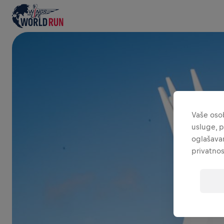
Vaše osob
usluge, p
oglašavan
privatnos