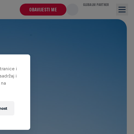
GLOBALNI PARTNER
OBAVIJESTI ME
ranice i
adržaj i
 na
nost