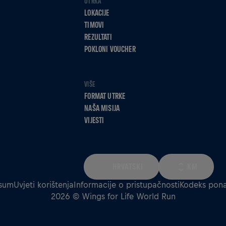
UTRKA
LOKACIJE
TIMOVI
REZULTATI
POKLONI VOUCHER
VIŠE
FORMAT UTRKE
NAŠA MISIJA
VIJESTI
HRVATSKI
KM
sum
Uvjeti korištenja
Informacije o pristupačnosti
Kodeks pona
2026 © Wings for Life World Run