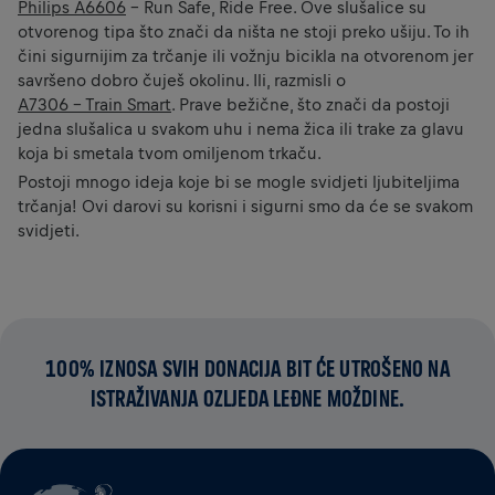
Philips A6606
– Run Safe, Ride Free. Ove slušalice su
otvorenog tipa što znači da ništa ne stoji preko ušiju. To ih
čini sigurnijim za trčanje ili vožnju bicikla na otvorenom jer
savršeno dobro čuješ okolinu. Ili, razmisli o
A7306 – Train Smart
. Prave bežične, što znači da postoji
jedna slušalica u svakom uhu i nema žica ili trake za glavu
koja bi smetala tvom omiljenom trkaču.
Postoji mnogo ideja koje bi se mogle svidjeti ljubiteljima
trčanja! Ovi darovi su korisni i sigurni smo da će se svakom
svidjeti.
100% IZNOSA SVIH DONACIJA BIT ĆE UTROŠENO NA
ISTRAŽIVANJA OZLJEDA LEĐNE MOŽDINE.