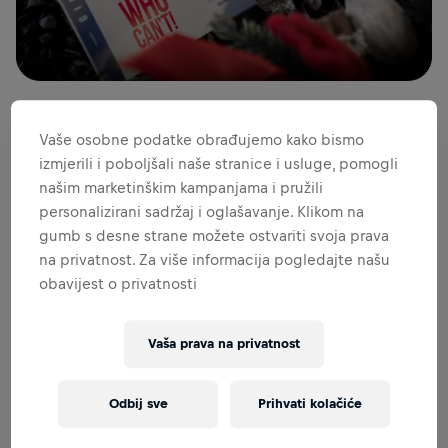
Vaše osobne podatke obrađujemo kako bismo
Pronalaženje savršenog poklona za trkače ne mora biti
izmjerili i poboljšali naše stranice i usluge, pomogli
teško. Za trčanje je zapravo potreban samo par tenisica, ali
našim marketinškim kampanjama i pružili
postoji mnogo korisnih gadgeta koji će se sigurno svidjeti
personalizirani sadržaj i oglašavanje. Klikom na
baš svakom zaljubljeniku u trčanje!
gumb s desne strane možete ostvariti svoja prava
Sastavili smo nekoliko poklon ideja za svačiji budžet koji
na privatnost. Za više informacija pogledajte našu
mogu biti izvrstan izbor za rođendan ili nadolazeće
obavijest o privatnosti
blagdane.
Vaša prava na privatnost
MANJE OD 10 EURA
Nikad dosta energije! Čak je i najboljim trkačima uvijek
Odbij sve
Prihvati kolačiće
potrebna, zato… Što kažeš na tjesteninu, npr. u obliku
tenisica ili trkača, energetske pločice novih okusa ili