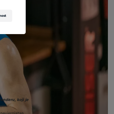
nost
nderu, koji je
 nevjerojatan