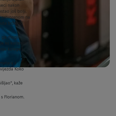
seci nakon
tao još bolji.
 u zatvorenom na
uta brže od
u ga mogli
je su korisnici
 koju kolege i
ometara s
zvijezda Koko
išljao", kaže
o s Florianom.