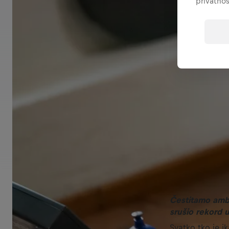
privatnos
Čestitamo amba
srušio rekord 
Svatko tko je i