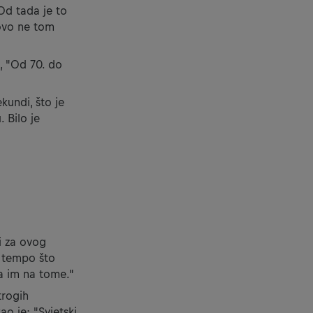
 Od tada je to
tovo ne tom
, "Od 70. do
kundi, što je
 Bilo je
li za ovog
j tempo što
la im na tome."
trogih
ao je: "Svjetski