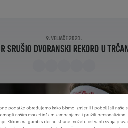
9. VELJAČE 2021.
R SRUŠIO DVORANSKI REKORD U TRČAN
ne podatke obrađujemo kako bismo izmjerili i poboljšali naše st
omogli našim marketinškim kampanjama i pružili personalizirani s
je. Klikom na gumb s desne strane možete ostvariti svoja prava