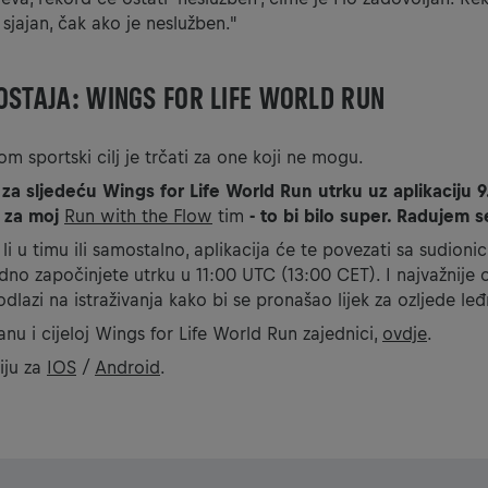
 sjajan, čak ako je neslužben."
OSTAJA: WINGS FOR LIFE WORLD RUN
om sportski cilj je trčati za one koji ne mogu.
a sljedeću Wings for Life World Run utrku uz aplikaciju 9.
či za moj
Run with the Flow
tim
- to bi bilo super. Radujem 
 li u timu ili samostalno, aplikacija će te povezati sa sudioni
edno započinjete utrku u 11:00 UTC (13:00 CET). I najvažnije
 odlazi na istraživanja kako bi se pronašao lijek za ozljede l
ianu i cijeloj Wings for Life World Run zajednici,
ovdje
.
iju za
IOS
/
Android
.