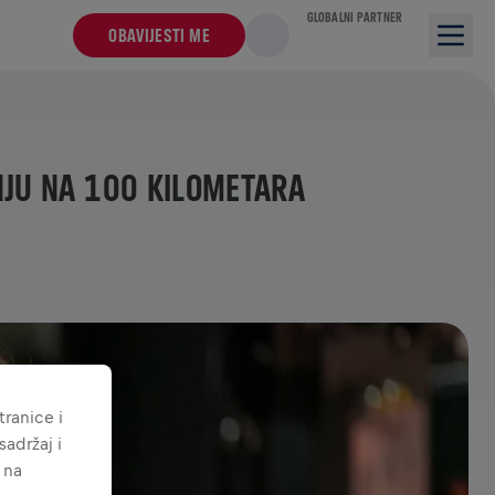
GLOBALNI PARTNER
OBAVIJESTI ME
JU NA 100 KILOMETARA
ranice i
adržaj i
 na