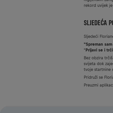
rekord uvijek je
SLJEDEĆA P
Sljedeći Florian
"Spreman sam z
"
Prijavi se i tr
Bez obzira trčiš
svijeta dok zaj
tvoje startnine
Pridruži se Flor
Preuzmi aplikac