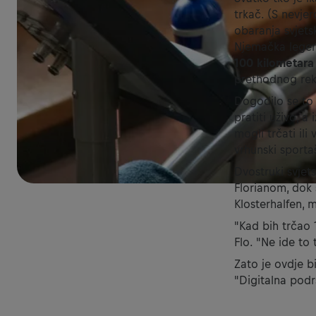
trkač. (S nevje
obaranja svjets
Njemačka legend
100 kilometara
prethodnog rek
Dogodilo se to 
pratiti uživo, a
mogli trčati ili 
vrhunski sportaši
Dvostruki svjet
Florianom, dok 
Klosterhalfen, 
"Kad bih trčao 1
Flo. "Ne ide to
Zato je ovdje bi
"Digitalna podrš