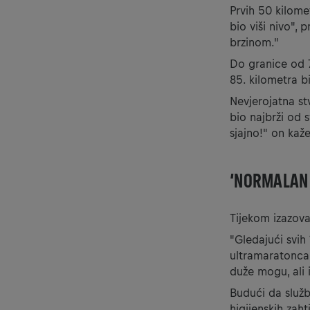
Prvih 50 kilomet
bio viši nivo",
brzinom."
Do granice od 7
85. kilometra b
Nevjerojatna stv
bio najbrži od s
sjajno!" on kaž
‘NORMALAN 
Tijekom izazova
"Gledajući svih
ultramaratonca 
duže mogu, ali 
Budući da služb
higijenskih zaht