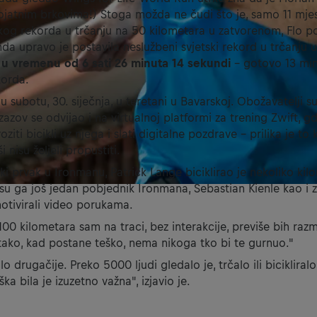
rojatnim brkovima!) Stoga možda ne čudi što je, samo 11 mje
kog rekorda u trčanju na 50 kilometara u zatvorenom, Flo pos
a upravo je postavila neslužbeni svjetski rekord u trčanju
 u vremenu od 6 sati 26 minuta 14 sekundi
- gotovo 13 min
orda.
u subotu, 30. siječnja, u teretani u Bavarskoj. Obožavatelji s
 izazov se odvijao i na virtualnoj platformi za trening Zwift, gd
voziti bicikli uz njega i slati digitalne pozdrave – prilika je to
 nisu željeli propustiti.
ski prvak u Ironmanu, Patrick Lange biciklirao je nekoliko kil
su ga još jedan pobjednik Ironmana, Sebastian Kienle kao i 
motivirali video porukama.
00 kilometara sam na traci, bez interakcije, previše bih razm
 tako, kad postane teško, nema nikoga tko bi te gurnuo."
lo drugačije. Preko 5000 ljudi gledalo je, trčalo ili bicikliral
ka bila je izuzetno važna", izjavio je.