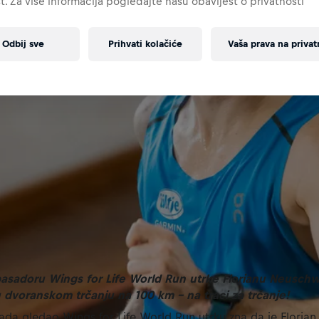
t. Za više informacija pogledajte našu obavijest o privatnosti
Odbij sve
Prihvati kolačiće
Vaša prava na privat
sadoru Wings for Life World Run utrke Florianu Neuschwa
u dvoranskom trčanju na 100 km - na traci za trčanje!
kada gledao Wings for Life World Run utrku zna da je Florian