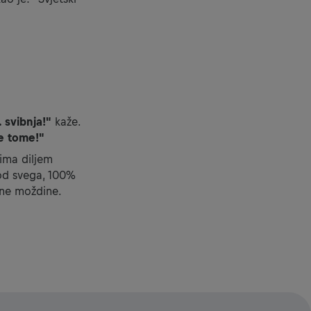
 svibnja!"
kaže.
se tome!"
cima diljem
 od svega, 100%
eđne moždine.