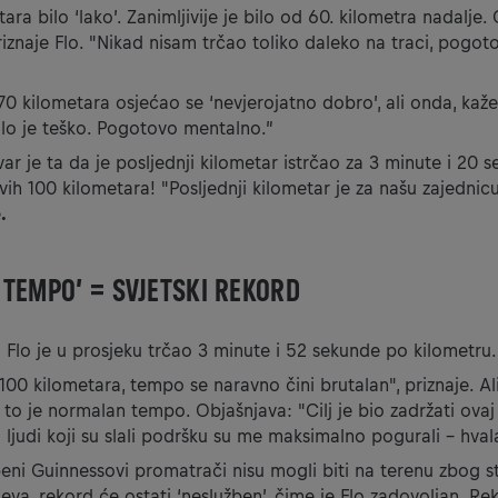
ara bilo ‘lako’. Zanimljivije je bilo od 60. kilometra nadalje.
 priznaje Flo. "Nikad nisam trčao toliko daleko na traci, pogo
0 kilometara osjećao se ‘nevjerojatno dobro’, ali onda, kaže
ilo je teško. Pogotovo mentalno.”
ar je ta da je posljednji kilometar istrčao za 3 minute i 20 se
vih 100 kilometara! "Posljednji kilometar je za našu zajednicu.
e
.
TEMPO’ = SVJETSKI REKORD
 Flo je u prosjeku trčao 3 minute i 52 sekunde po kilometru.
 100 kilometara, tempo se naravno čini brutalan", priznaje. A
to je normalan tempo. Objašnjava: "Cilj je bio zadržati ova
i ljudi koji su slali podršku su me maksimalno pogurali - hva
eni Guinnessovi promatrači nisu mogli biti na terenu zbog s
jeva, rekord će ostati ‘neslužben’, čime je Flo zadovoljan. Rek