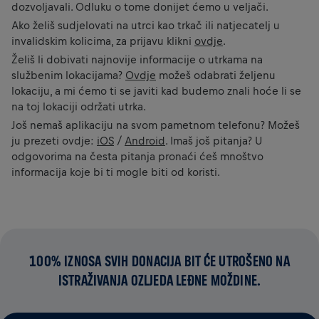
dozvoljavali. Odluku o tome donijet ćemo u veljači.
Ako želiš sudjelovati na utrci kao trkač ili natjecatelj u
invalidskim kolicima, za prijavu klikni
ovdje
.
Želiš li dobivati najnovije informacije o utrkama na
službenim lokacijama?
Ovdje
možeš odabrati željenu
lokaciju, a mi ćemo ti se javiti kad budemo znali hoće li se
na toj lokaciji održati utrka.
Još nemaš aplikaciju na svom pametnom telefonu? Možeš
ju prezeti ovdje:
iOS
/
Android
. Imaš još pitanja? U
odgovorima na česta pitanja pronaći ćeš mnoštvo
informacija koje bi ti mogle biti od koristi.
100% IZNOSA SVIH DONACIJA BIT ĆE UTROŠENO NA
ISTRAŽIVANJA OZLJEDA LEĐNE MOŽDINE.