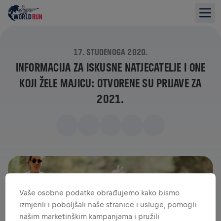
17. STUDENOGA 2020.
INFORMACIJA ZA ISKUSNE NATJECATELJE I ONE
KOJI ŽELE MAJICU: OTVORENE SU PRIJAVE ZA
2021.
Vaše osobne podatke obrađujemo kako bismo
izmjerili i poboljšali naše stranice i usluge, pomogli
našim marketinškim kampanjama i pružili