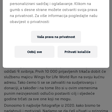
personalizirani sadržaj i oglašavanje. Klikom na
gumb s desne strane možete ostvariti svoja prava
na privatnost. Za više informacija pogledajte našu
obavijest o privatnosti
Vaša prava na privatnost
Odbij sve
Prihvati kolačiće
Imamo dobre vijesti! Utrka Wings for Life World Run
sljedeće će se godine sigurno održati. Budi dio ovog
globalnog pokreta i
ovdje
se prijavi za utrku koja će se
održati 9. svibnja. Prvih 10 000 prijavljenih trkača dobit će
službenu majicu Wings for Life World Run na svoju kućnu
adresu. Tako ćemo ti se se zahvaliti na sudjelovanju i
donaciji, a također i na tome što si u ovim vremenima
punim neizvjesnosti odlučio postaviti cilj i sljedeće
godine trčati za sve one koji ne mogu.
Donosimo ti najbolje fotografije iz 2020. kako bismo te
nadahnuli i motivirali. Nadamo se da ćeš uživati u prizorima